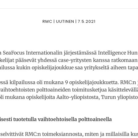
RMC | UUTINEN | 7.5.2021
eaFocus Internationalin järjestämässä Intelligence Hunt 
kelijat pääsevät yhdessä case-yritysten kanssa ratkomaan 
ailussa kukin opiskelijajoukkue saa yritykseltä aiheen tap
ssä kilpailussa oli mukana 9 opiskelijajoukkuetta. RMC:n
 vaihtoehtoisten polttoaineiden toimitusketjua käsitteleväl
i mukana opiskelijoita Aalto-yliopistosta, Turun yliopisto
esti tuotetulla vaihtoehtoisella polttoaineella
selvittivät RMC:n toimeksiannosta, miten ja millaisilla ku