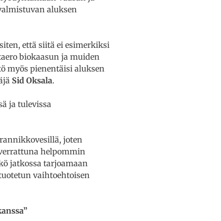
 valmistuvan aluksen
ten, että siitä ei esimerkiksi
ntaero biokaasun ja muiden
tö myös pienentäisi aluksen
täjä
Sid Oksala
.
 ja tulevissa
 rannikkovesillä, joten
n verrattuna helpommin
kö jatkossa tarjoamaan
 tuotetun vaihtoehtoisen
kanssa”