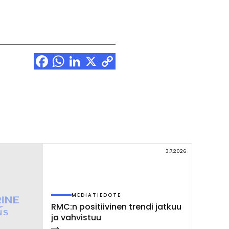
Facebook
WhatsApp
LinkedIn
X
Copy
Link
3.7.2026
MEDIATIEDOTE
RMC:n po­si­tii­vi­nen tren­di jat­kuu
ja vah­vis­tuu