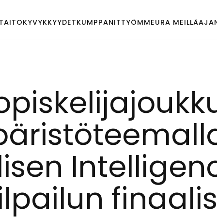
TAITO
KYVYKKYYDET
KUMPPANIT
TYÖMME
URA MEILLÄ
AJA
is­ke­li­ja­jouk­k
pä­ris­tö­tee­mal­
li­sen In­tel­li­ge
l­pai­lun fi­naa­li