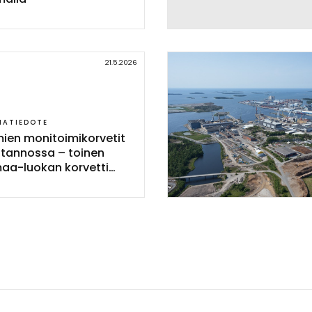
21.5.2026
IATIEDOTE
mien mo­ni­toi­mi­kor­ve­tit
o­tan­nos­sa – toi­nen
aa-luo­kan kor­vet­ti
in ve­sil­le Rau­mal­la