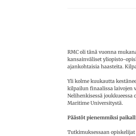
RMC oli tänä vuonna mukana S
kansainväliset yliopisto-opis
ajankohtaisia haasteita. Kilp
Yli kolme kuukautta kestänee
kilpailun finaalissa laivojen
Nelihenkisessä joukkueessa ol
Maritime Universitystä.
Päästöt pienemmiksi paikallis
Tutkimuksessaan opiskelijat 