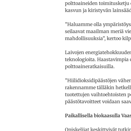
polttoaineiden toimitusketju 
kasvun ja kiristyvän lainsää
”Haluamme olla ympäristöyst
seilaavat maailman meriä vie
mahdollisuuksia”, kertoo ki
Laivojen energiatehokkuuden 
teknologioita. Haastavimpia ov
polttoaineratkaisuilla.
”Hiilidioksidipäästöjen vähe
rakennamme tälläkin hetkellä.
tuotettujen vaihtoehtoisten p
päästötavoitteet voidaan saa
Paikallisella biokaasulla Va
Opiskelijat keskittyivät tut