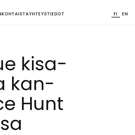
NKOHTAISTA
YHTEYSTIEDOT
FI
EN
ue ki­sa­
la kan­
n­ce Hunt
s­sa