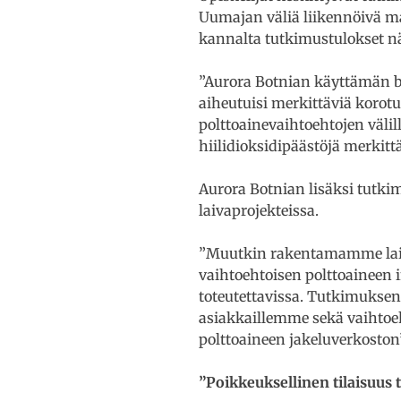
Uumajan väliä liikennöivä ma
kannalta tutkimustulokset nä
”Aurora Botnian käyttämän biok
aiheutuisi merkittäviä korot
polttoainevaihtoehtojen väli
hiilidioksidipäästöjä merkitt
Aurora Botnian lisäksi tutki
laivaprojekteissa.
”Muutkin rakentamamme laivat 
vaihtoehtoisen polttoaineen 
toteutettavissa. Tutkimukse
asiakkaillemme sekä vaihtoeht
polttoaineen jakeluverkoston”
”Poikkeuksellinen tilaisuus 