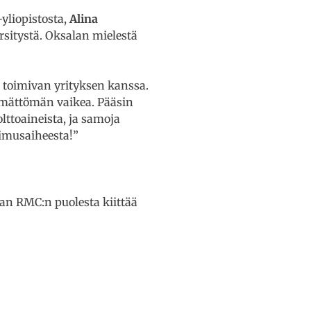
yliopistosta,
Alina
rsitystä. Oksalan mielestä
a toimivan yrityksen kanssa.
emättömän vaikea. Pääsin
lttoaineista, ja samoja
kimusaiheesta!”
luan RMC:n puolesta kiittää