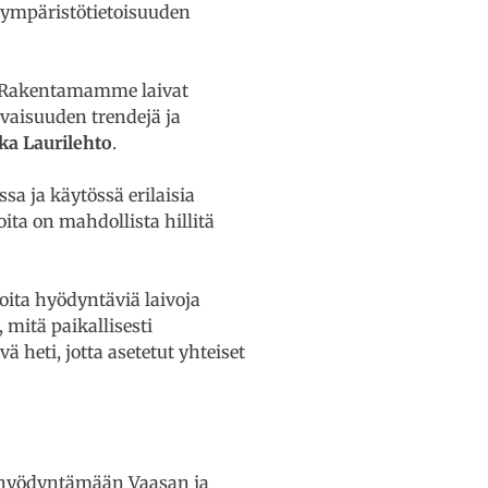
t ympäristötietoisuuden
. Rakentamamme laivat
vaisuuden trendejä ja
ka Laurilehto
.
a ja käytössä erilaisia
oita on mahdollista hillitä
oita hyödyntäviä laivoja
 mitä paikallisesti
 heti, jotta asetetut yhteiset
sa hyödyntämään Vaasan ja