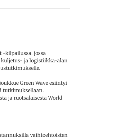
-kilpailussa, jossa
kuljetus- ja logistiikka-alan
austutkimukselle.
 joukkue Green Wave esiintyi
lä tutkimuksellaan.
sta ja ruotsalaisesta World
stannuksilla vaihtoehtoisten