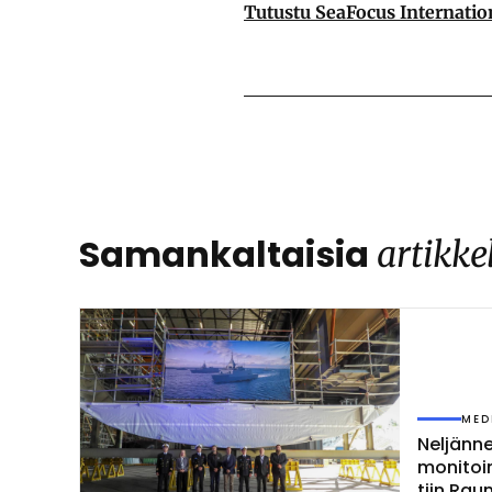
Tutustu SeaFocus Internation
Samankaltaisia
artikke
MED
Nel­jän­
mo­ni­toi­
tiin Rau­