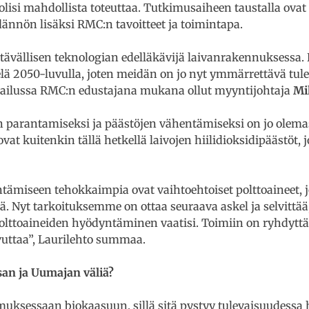
olisi mahdollista toteuttaa. Tutkimusaiheen taustalla ova
dännön lisäksi RMC:n tavoitteet ja toimintapa.
ävällisen teknologian edelläkävijä laivanrakennuksessa
lä 2050-luvulla, joten meidän on jo nyt ymmärrettävä tule
lpailussa RMC:n edustajana mukana ollut myyntijohtaja
Mi
parantamiseksi ja päästöjen vähentämiseksi on jo olemass
at kuitenkin tällä hetkellä laivojen hiilidioksidipäästöt, j
ntämiseen tehokkaimpia ovat vaihtoehtoiset polttoaineet, j
 Nyt tarkoituksemme on ottaa seuraava askel ja selvittää,
olttoaineiden hyödyntäminen vaatisi. Toimiin on ryhdyttävä
vuttaa”, Laurilehto summaa.
asan ja Uumajan väliä?
kimuksessaan biokaasuun, sillä sitä pystyy tulevaisuudes