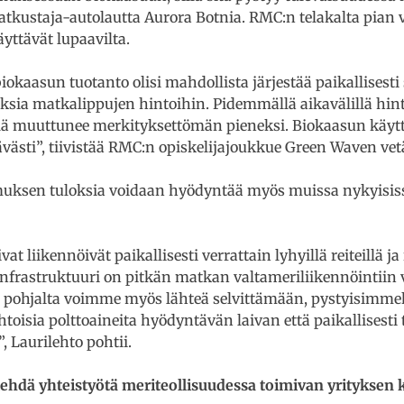
tkustaja-autolautta Aurora Botnia. RMC:n telakalta pian
yttävät lupaavilta.
aasun tuotanto olisi mahdollista järjestää paikallisesti si
uksia matkalippujen hintoihin. Pidemmällä aikavälillä hi
llä muuttunee merkityksettömän pieneksi. Biokaasun käyt
ävästi”, tiivistää RMC:n opiskelijajoukkue Green Waven ve
muksen tuloksia voidaan hyödyntää myös muissa nykyisissä
liikennöivät paikallisesti verrattain lyhyillä reiteillä ja
infrastruktuuri on pitkän matkan valtameriliikennöintii
n pohjalta voimme myös lähteä selvittämään, pystyisimme
oisia polttoaineita hyödyntävän laivan että paikallisesti
, Laurilehto pohtii.
tehdä yhteistyötä meriteollisuudessa toimivan yrityksen 