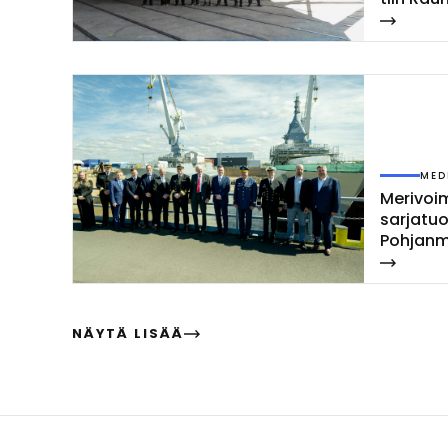
MED
Me­ri­voi­
sar­ja­tu
Poh­jan­m
las­ket­ti
NÄYTÄ LISÄÄ