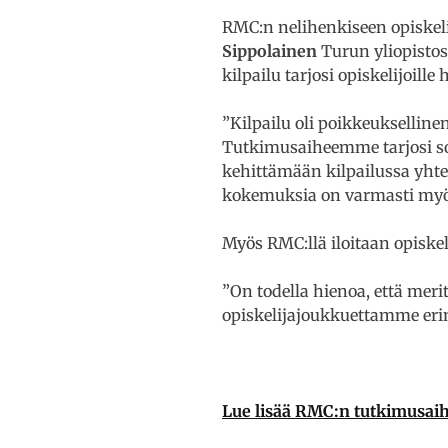
RMC:n nelihenkiseen opiskel
Sippolainen
Turun yliopistos
kilpailu tarjosi opiskelijoil
”Kilpailu oli poikkeukselline
Tutkimusaiheemme tarjosi so
kehittämään kilpailussa yhtei
kokemuksia on varmasti myös m
Myös RMC:llä iloitaan opiskel
”On todella hienoa, että meri
opiskelijajoukkuettamme erin
Lue lisää RMC:n tutkimusaih