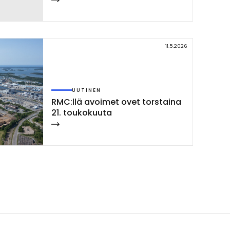
11.5.2026
UUTINEN
RMC:llä avoi­met ovet tors­tai­na
21. tou­ko­kuu­ta