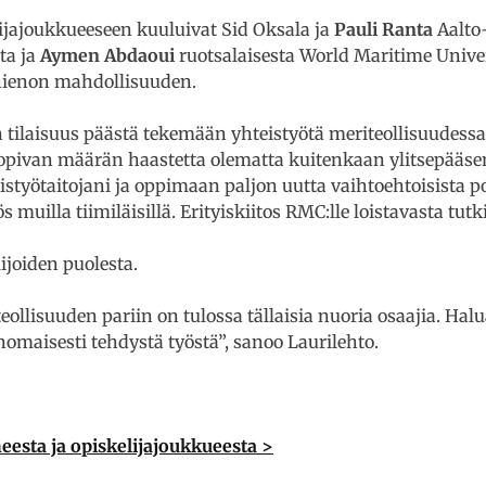
ijajoukkueeseen kuuluivat Sid Oksala ja
Pauli Ranta
Aalto-
ta ja
Aymen Abdaoui
ruotsalaisesta World Maritime Unive
le hienon mahdollisuuden.
n tilaisuus päästä tekemään yhteistyötä meriteollisuudess
pivan määrän haastetta olematta kuitenkaan ylitsepääs
styötaitojani ja oppimaan paljon uutta vaihtoehtoisista po
uilla tiimiläisillä. Erityiskiitos RMC:lle loistavasta tut
ijoiden puolesta.
teollisuuden pariin on tulossa tällaisia nuoria osaajia. Ha
omaisesti tehdystä työstä”, sanoo Laurilehto.
eesta ja opiskelijajoukkueesta >