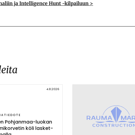
aliin ja Intelligence Hunt -kilpailuun >
leita
4.8.2026
IATIEDOTE
nen Poh­jan­maa-luo­kan
mi­kor­ve­tin kö­li las­ket­
mal­la