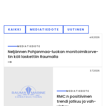
KAIKKI
MEDIATIEDOTE
UUTINEN
4.8.2026
MEDIATIEDOTE
Nel­jän­nen Poh­jan­maa-luo­kan mo­ni­toi­mi­kor­ve­
tin kö­li las­ket­tiin Rau­mal­la
3.7.2026
MEDIATIEDOTE
RMC:n po­si­tii­vi­nen
tren­di jat­kuu ja vah­