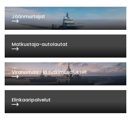
Jään­mur­ta­jat
Mat­kus­ta­ja-au­to­lau­tat
Vi­ra­no­mais- ja tut­ki­mu­sa­luk­set
Elin­kaa­ri­pal­ve­lut