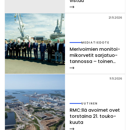
vis­tuu
21.5.2026
MEDIATIEDOTE
Me­ri­voi­mien mo­ni­toi­
mi­kor­ve­tit sar­ja­tuo­
tan­nos­sa – toi­nen
Poh­jan­maa-luo­kan
kor­vet­ti las­ket­tiin ve­
sil­le Rau­mal­la
11.5.2026
UUTINEN
RMC:llä avoi­met ovet
tors­tai­na 21. tou­ko­
kuu­ta