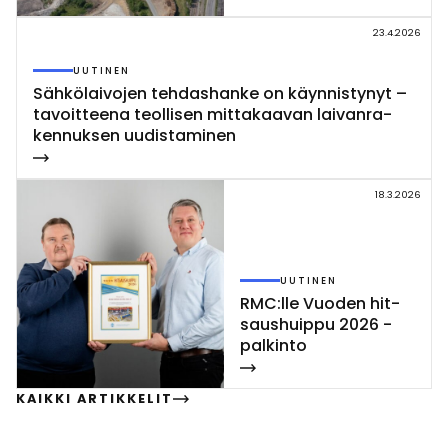
23.4.2026
UUTINEN
Säh­kö­lai­vo­jen teh­das­han­ke on käyn­nis­ty­nyt –
ta­voit­tee­na teol­li­sen mit­ta­kaa­van lai­van­ra­
ken­nuk­sen uu­dis­ta­mi­nen
18.3.2026
UUTINEN
RMC:lle Vuo­den hit­
saus­huip­pu 2026 -
pal­kin­to
KAIKKI ARTIKKELIT