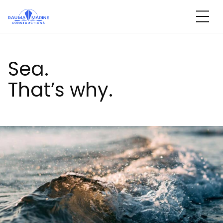
Ohita
sisältöön
Sea.
That’s why.