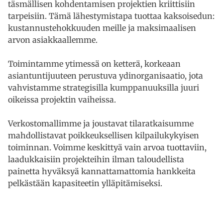
täsmällisen kohdentamisen projektien kriittisiin
tarpeisiin. Tämä lähestymistapa tuottaa kaksoisedun:
kustannustehokkuuden meille ja maksimaalisen
arvon asiakkaallemme.
Toimintamme ytimessä on ketterä, korkeaan
asiantuntijuuteen perustuva ydinorganisaatio, jota
vahvistamme strategisilla kumppanuuksilla juuri
oikeissa projektin vaiheissa.
Verkostomallimme ja joustavat tilaratkaisumme
mahdollistavat poikkeuksellisen kilpailukykyisen
toiminnan. Voimme keskittyä vain arvoa tuottaviin,
laadukkaisiin projekteihin ilman taloudellista
painetta hyväksyä kannattamattomia hankkeita
pelkästään kapasiteetin ylläpitämiseksi.