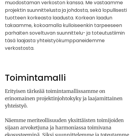
muodostaman verkoston kanssa. Me vastaamme
projektin suunnittelusta ja johdosta, sekä lopullisesti
tuotteen korkeasta laadusta. Korkean laadun
takaamme, kokoamalla kulloiseenkin tarpeeseen
parhaiten soveltuvan suunnittelu- ja toteutustiimin
täsä laajasta yhteistyökumppaneidemme
verkostosta.
Toimintamalli
Erityisen tärkeää toimintamallissamme on
erinomainen projektinjohtokyky ja laajamittainen
yhteistyö.
Näemme meriteollisuuden yksittäisten toimijoiden
sijaan arvoketjuna ja harmoniassa toimivana
ekosysteeminä. Siksi suunnittelemme ja toteutamme