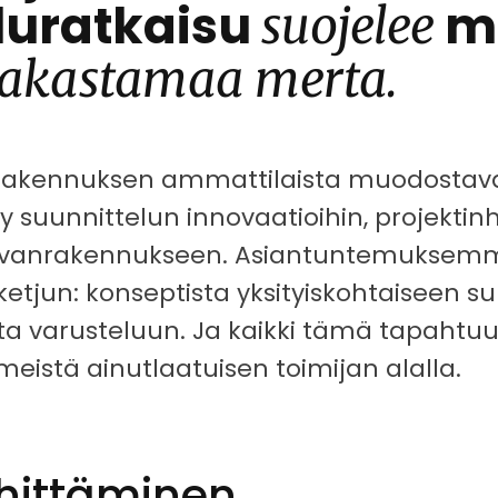
luratkaisu
m
suojelee
rakastamaa merta.
anrakennuksen ammattilaista muodosta
yy suunnittelun innovaatioihin, projektin
aivanrakennukseen. Asiantuntemuksem
etjun: konseptista yksityiskohtaiseen su
a varusteluun. Ja kaikki tämä tapahtuu
 meistä ainutlaatuisen toimijan alalla.
hittäminen