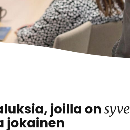
uksia, joilla on
syv
ja jokainen