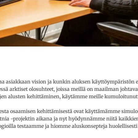
u
 asiakkaan vision ja kunkin aluksen käyttöympäristön er
sä arktiset olosuhteet, joissa meillä on maailman johtavaa
ttujen alusten kehittäminen, käytämme meille kumuloitu
esta osaamisen kehittämisestä ovat käyttämämme simuloi
otnia -projektin aikana ja nyt hyödynnämme niitä kaikkie
logioilla testaamme ja hiomme aluskonsepteja huolellises