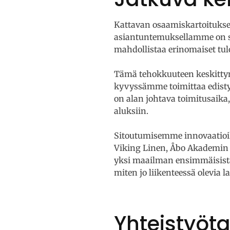
Kattavan osaamiskartoitukse
asiantuntemuksellamme on s
mahdollistaa erinomaiset tul
Tämä tehokkuuteen keskittym
kyvyssämme toimittaa edisty
on alan johtava toimitusaika
aluksiin.
Sitoutumisemme innovaatioih
Viking Linen, Åbo Akademin 
yksi maailman ensimmäisistä
miten jo liikenteessä olevia 
Yhteistyöta