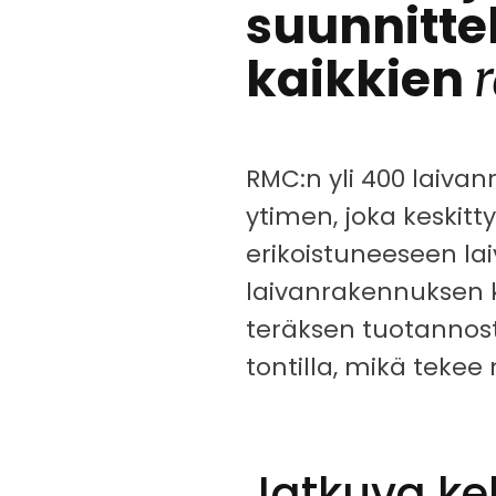
suunnitte
kaikkien
RMC:n yli 400 laiv
ytimen, joka keskitt
erikoistuneeseen l
laivanrakennuksen k
teräksen tuotannost
tontilla, mikä tekee
Jatkuva ke