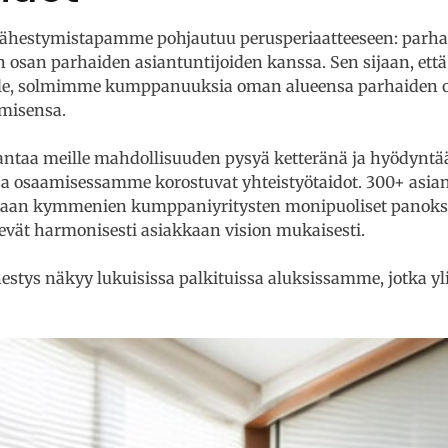
 lähestymistapamme pohjautuu perusperiaatteeseen: parha
n osan parhaiden asiantuntijoiden kanssa. Sen sijaan, että
lle, solmimme kumppanuuksia oman alueensa parhaiden os
misensa.
 antaa meille mahdollisuuden pysyä ketteränä ja hyödyntää
assa osaamisessamme korostuvat yhteistyötaidot. 300+ asi
maan kymmenien kumppaniyritysten monipuoliset panokse
evät harmonisesti asiakkaan vision mukaisesti.
ys näkyy lukuisissa palkituissa aluksissamme, jotka ylit