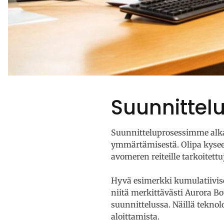
Suunnittel
Suunnitteluprosessimme alkaa
ymmärtämisestä. Olipa kysees
avomeren reiteille tarkoite
Hyvä esimerkki kumulatiivis
niitä merkittävästi Aurora B
suunnittelussa. Näillä tekno
aloittamista.