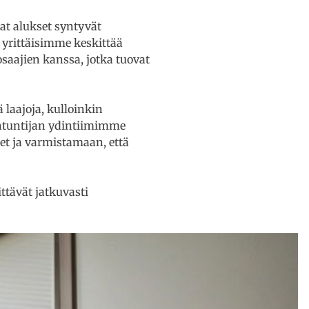
at alukset syntyvät
 yrittäisimme keskittää
aajien kanssa, jotka tuovat
 laajoja, kulloinkin
antuntijan ydintiimimme
t ja varmistamaan, että
tävät jatkuvasti