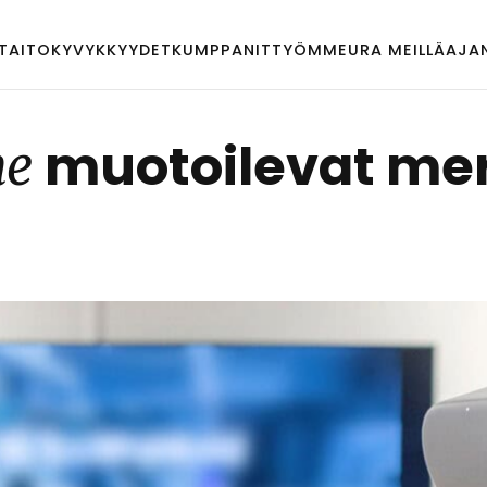
TAITO
KYVYKKYYDET
KUMPPANIT
TYÖMME
URA MEILLÄ
AJA
muo­toi­le­vat me­ri
me