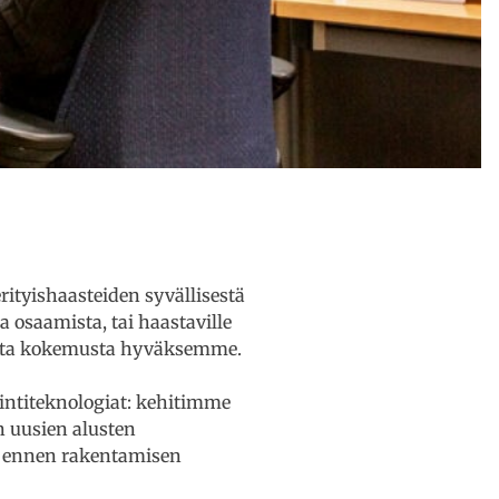
ityishaasteiden syvällisestä
 osaamista, tai haastaville
nutta kokemusta hyväksemme.
ntiteknologiat: kehitimme
n uusien alusten
ti ennen rakentamisen