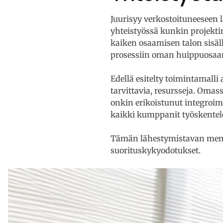
Juurisyy verkostoituneeseen
yhteistyössä kunkin projekti
kaiken osaamisen talon sisä
prosessiin oman huippuosaa
Edellä esitelty toimintamalli
tarvittavia, resursseja. Om
onkin erikoistunut integroi
kaikki kumppanit työskentel
Tämän lähestymistavan menest
suorituskykyodotukset.