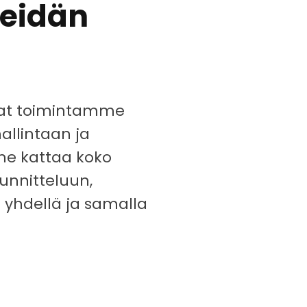
eidän
vat toimintamme
hallintaan ja
me kattaa koko
unnitteluun,
 yhdellä ja samalla