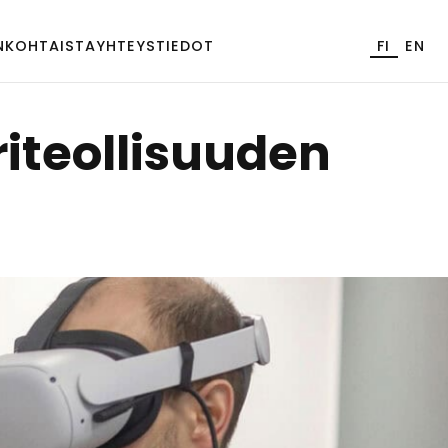
NKOHTAISTA
YHTEYSTIEDOT
FI
EN
­teol­li­suu­den