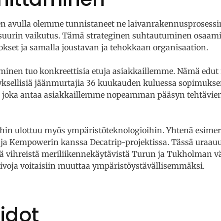
n avulla olemme tunnistaneet ne laivanrakennusprosessin 
uurin vaikutus. Tämä strateginen suhtautuminen osaami
okset ja samalla joustavan ja tehokkaan organisaation.
inen tuo konkreettisia etuja asiakkaillemme. Nämä edut
ksellisiä jäänmurtajia 36 kuukauden kuluessa sopimuksen
, joka antaa asiakkaillemme nopeamman pääsyn tehtäviens
in ulottuu myös ympäristöteknologioihin. Yhtenä esime
ja Kempowerin kanssa Decatrip-projektissa. Tässä uraauu
 vihreistä meriliikennekäytävistä Turun ja Tukholman väl
laivoja voitaisiin muuttaa ympäristöystävällisemmäksi.
idot