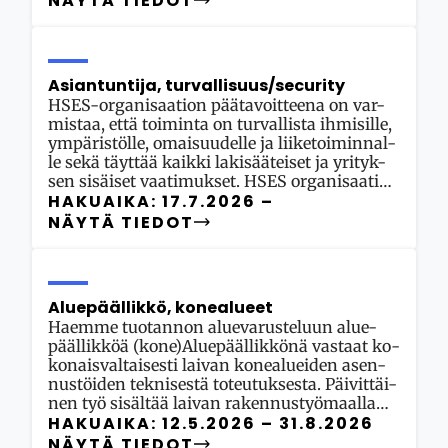
NÄYTÄ TIEDOT
heis­sa.Mi­tä työ si­säl­tää?Toi­mit suun­nit­te­lun
ja tuo­tan­non vä­li­se­nä link­ki­nä pro­jek­tien to­
teu­tus­vai­hees­sa­Var­mis­tat tek­nis­ten rat­kai­
su­jen toi­mi­vuu­den ja hal­lit­set lai­te­ta­son ra­
Asian­tun­ti­ja, tur­val­li­suus/se­cu­ri­ty
ja­pin­nat suun­nit­te­lus­ta käyt­töö­not­toon­Kom­
HSES-or­ga­ni­saa­tion pää­ta­voit­tee­na on var­
men­toit lai­tes­pe­si­fi­kaa­tioi­ta,…
mis­taa, et­tä toi­min­ta on tur­val­lis­ta ih­mi­sil­le,
ym­pä­ris­töl­le, omai­suu­del­le ja lii­ke­toi­min­nal­
le se­kä täyt­tää kaik­ki la­ki­sää­tei­set ja yri­tyk­
sen si­säi­set vaa­ti­muk­set. HSES or­ga­ni­saa­tion
yk­si toi­min­nois­ta on tur­val­li­suus/se­cu­ri­ty
HAKUAIKA: 17.7.2026 –
mi­tä vah­vis­tam­me nyt ko­ko­naan uu­del­la
NÄYTÄ TIEDOT
teh­tä­väl­lä. Haem­me ko­ke­nut­ta asian­tun­ti­jaa
tur­val­li­suus/se­cu­ri­ty – toi­min­toon. Teh­tä­
väs­sä­si vas­taat omal­ta osal­ta­si fyy­si­sen tur­
val­li­suu­den päi­vit­täi­ses­tä to­teu­tuk­ses­ta, val­
Alue­pääl­lik­kö, ko­nea­lueet
von­nas­ta ja ke­hit­tä­mi­ses­tä.…
Haem­me tuo­tan­non alue­va­rus­te­luun alue­
pääl­lik­köä (ko­ne)Alue­pääl­lik­kö­nä vas­taat ko­
ko­nais­val­tai­ses­ti lai­van ko­nea­luei­den asen­
nus­töi­den tek­ni­ses­tä to­teu­tuk­ses­ta. Päi­vit­täi­
nen työ si­säl­tää lai­van ra­ken­nus­työ­maal­la
läs­näo­loa ja esil­le tu­le­vien haas­tei­den rat­kai­
HAKUAIKA: 12.5.2026 – 31.8.2026
se­mis­ta. Vas­taat asen­nus­tii­min työn­joh­ta­jien
NÄYTÄ TIEDOT