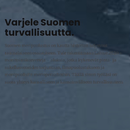
Varjele Suomen
turvallisuutta.
Suomen meripuolustus on kautta historian nojannut
raumalaiseen osaamiseen. Tule rakentamaan Laivue 2020 -
monitoimikorvetteja – aluksia, jotka kykenevät pinta- ja
sukellusveneiden torjuntaan, ilmapuolustukseen ja
monipuolisiin merioperaatioihin. Täällä sinun työlläsi on
suora yhteys kansalliseen ja kansainväliseen turvallisuuteen.