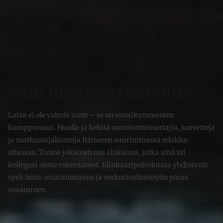
Pidä laivasto merellä
Laiva ei ole valmis tuote – se on vuosikymmenten
kumppanuus. Huolla ja kehitä monitoimimurtajia, korvetteja
ja matkustajalauttoja Itämeren suurimmassa telakka-
altaassa. Tunne jokainen osa aluksissa, jotka sinä tai
kollegasi olette rakentaneet. Elinkaaripalveluissa yhdistyvät
syvä laiva-asiantuntijuus ja verkostoyhteistyön paras
osaaminen.