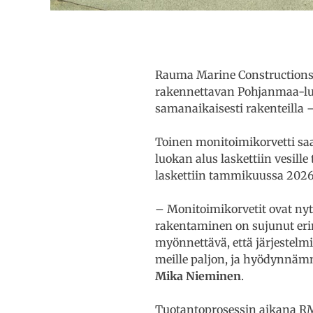
Rauma Marine Constructions 
rakennettavan Pohjanmaa-luo
samanaikaisesti rakenteilla 
Toinen monitoimikorvetti sa
luokan alus laskettiin vesill
laskettiin tammikuussa 2026,
– Monitoimikorvetit ovat ny
rakentaminen on sujunut erin
myönnettävä, että järjestelmi
meille paljon, ja hyödynnämm
Mika Nieminen
.
Tuotantoprosessin aikana RMC