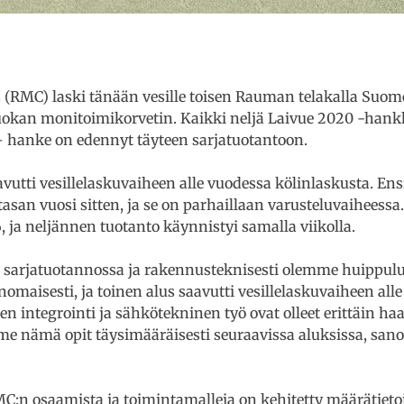
(RMC) laski tänään vesille toisen Rauman telakalla Suom
kan monitoimikorvetin. Kaikki neljä Laivue 2020 -hankk
– hanke on edennyt täyteen sarjatuotantoon.
avutti vesillelaskuvaiheen alle vuodessa kölinlaskusta.
e tasan vuosi sitten, ja se on parhaillaan varusteluvaihees
 ja neljännen tuotanto käynnistyi samalla viikolla.
t sarjatuotannossa ja rakennusteknisesti olemme huippu
omaisesti, ja toinen alus saavutti vesillelaskuvaiheen all
en integrointi ja sähkötekninen työ ovat olleet erittäin h
e nämä opit täysimääräisesti seuraavissa aluksissa, san
:n osaamista ja toimintamalleja on kehitetty määrätietois