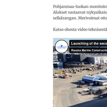
Pohjanmaa-luokan monitoimiko
Alukset vastaavat nykyaikai
selkärangan. Merivoimat otta
Katso ohesta video teknisestä