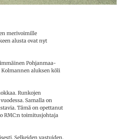
en merivoimille
een alusta ovat nyt
 Ensimmäinen Pohjanmaa-
sa. Kolmannen aluksen köli
luokkaa. Runkojen
e vuodessa. Samalla on
aastavia. Tämä on opettanut
oo RMC:n toimitusjohtaja
esti. Selkeiden vastuiden,