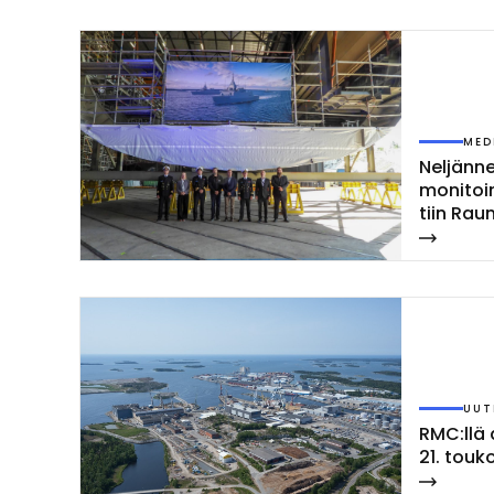
MED
Nel­jän­
mo­ni­toi­
tiin Rau­
UUT
RMC:llä 
21. tou­k