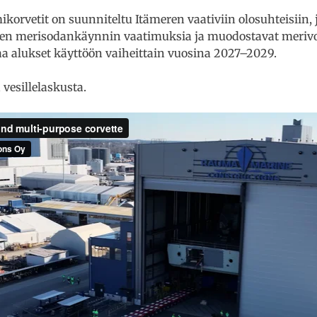
rvetit on suunniteltu Itämeren vaativiin olosuhteisiin, 
sen merisodankäynnin vaatimuksia ja muodostavat merivo
a alukset käyttöön vaiheittain vuosina 2027–2029.
 vesillelaskusta.