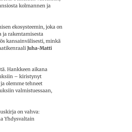
ansiosta kolmannen ja
isen ekosysteemin, joka on
a ja rakentamisesta
ös kansainvälisesti, minkä
aatikenraali
Juha-Matti
stä. Hankkeen aikana
ksiin – kiristynyt
 ja olemme tehneet
muksiin valmistuessaan,
uskirja on vahva:
aa Yhdysvaltain