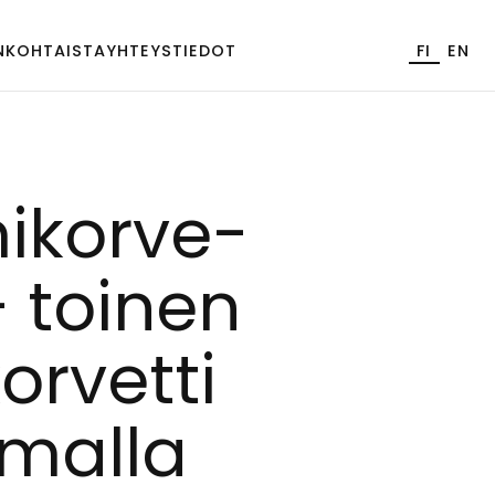
NKOHTAISTA
YHTEYSTIEDOT
FI
EN
i­kor­ve­
– toi­nen
­vet­ti
u­mal­la