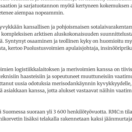
isaation ja sarjatuotannon myötä kertyneen kokemuksen 
o etenee aiempaa nopeammin.
vykkään kansallisen ja pohjoismaisen sotalaivarakentam
n kompleksisen arktisen aluskokonaisuuden suunnittelust
lä. Syntynyt osaaminen ja teollinen kyky on huomioitu my
sta, kertoo Puolustusvoimien apulaisjohtaja, insinööriprik
mien logistiikkalaitoksen ja merivoimien kanssa on tiivi
knisiin haasteisiin ja sopeutuneet muuttuneisiin vaatimu
ettanut uusia odotuksia merisodankäynnin kyvykkyydelle,
ä asiakkaan kanssa, jotta alukset vastaavat näihin vaati
ä Suomessa suoraan yli 3 600 henkilötyövuotta. RMC:n tila
korvetin lisäksi telakalla rakennetaan kaksi jäänmurtaj