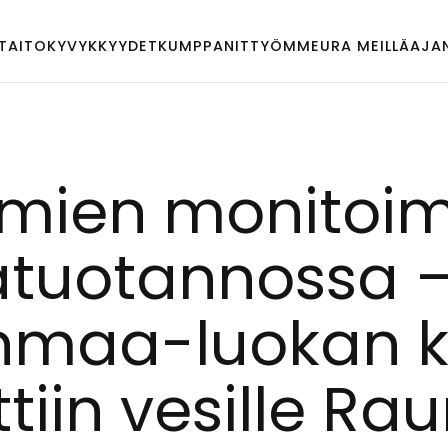
TAITO
KYVYKKYYDET
KUMPPANIT
TYÖMME
URA MEILLÄ
AJA
i­mien mo­ni­toi­m
ja­tuo­tan­nos­sa 
n­maa-luo­kan kor
­tiin ve­sil­le Ra