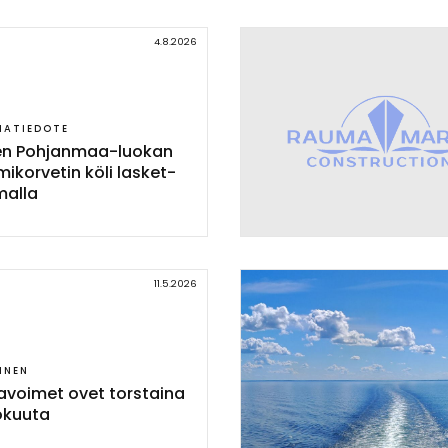
4.8.2026
IATIEDOTE
nen Poh­jan­maa-luo­kan
mi­kor­ve­tin kö­li las­ket­
mal­la
11.5.2026
INEN
avoi­met ovet tors­tai­na
o­kuu­ta