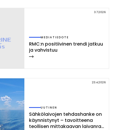
3.7.2026
MEDIATIEDOTE
RMC:n po­si­tii­vi­nen tren­di jat­kuu
ja vah­vis­tuu
23.4.2026
UUTINEN
Säh­kö­lai­vo­jen teh­das­han­ke on
käyn­nis­ty­nyt – ta­voit­tee­na
teol­li­sen mit­ta­kaa­van lai­van­ra­