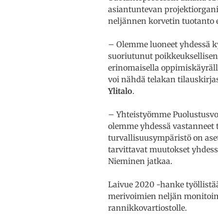
asiantuntevan projektiorgan
neljännen korvetin tuotant
– Olemme luoneet yhdessä ky
suoriutunut poikkeuksellise
erinomaisella oppimiskäyräl
voi nähdä telakan tilauskirja
Ylitalo
.
– Yhteistyömme Puolustusvoi
olemme yhdessä vastanneet te
turvallisuusympäristö on as
tarvittavat muutokset yhdess
Nieminen jatkaa.
Laivue 2020 -hanke työllistä
merivoimien neljän monitoimi
rannikkovartiostolle.