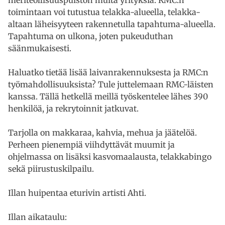
toimintaan voi tutustua telakka-alueella, telakka-
altaan läheisyyteen rakennetulla tapahtuma-alueella.
Tapahtuma on ulkona, joten pukeuduthan
säänmukaisesti.
Haluatko tietää lisää laivanrakennuksesta ja RMC:n
työmahdollisuuksista? Tule juttelemaan RMC-läisten
kanssa. Tällä hetkellä meillä työskentelee lähes 390
henkilöä, ja rekrytoinnit jatkuvat.
Tarjolla on makkaraa, kahvia, mehua ja jäätelöä.
Perheen pienempiä viihdyttävät muumit ja
ohjelmassa on lisäksi kasvomaalausta, telakkabingo
sekä piirustuskilpailu.
Illan huipentaa eturivin artisti Ahti.
Illan aikataulu: