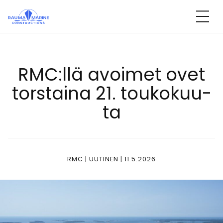
Ohita
sisältöön
RMC:llä avoi­met ovet
tors­tai­na 21. tou­ko­kuu­
ta
RMC | UUTINEN | 11.5.2026