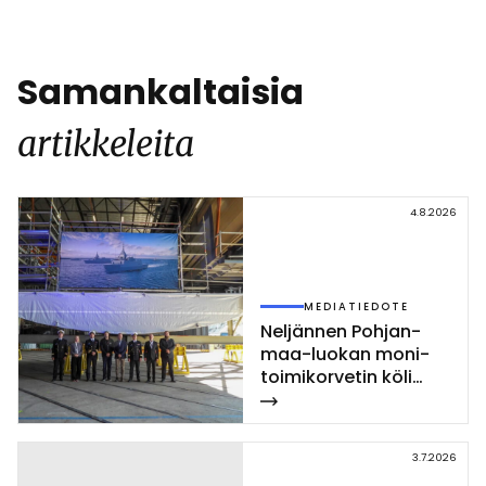
Facebook
WhatsApp
LinkedIn
X
Copy
Link
Samankaltaisia
artikkeleita
4.8.2026
MEDIATIEDOTE
Nel­jän­nen Poh­jan­
maa-luo­kan mo­ni­
toi­mi­kor­ve­tin kö­li
las­ket­tiin Rau­mal­la
3.7.2026