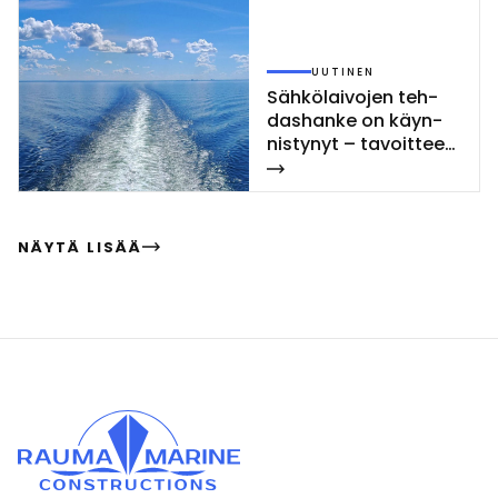
UUTINEN
Säh­kö­lai­vo­jen teh­
das­han­ke on käyn­
nis­ty­nyt – ta­voit­tee­
na teol­li­sen mit­ta­
kaa­van lai­van­ra­ken­
nuk­sen uu­dis­ta­mi­nen
NÄYTÄ LISÄÄ