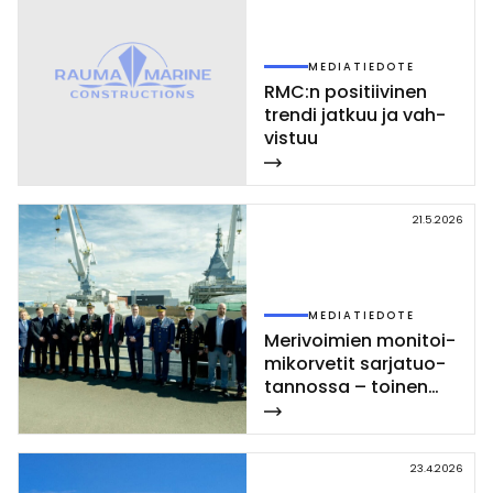
MEDIATIEDOTE
RMC:n po­si­tii­vi­nen
tren­di jat­kuu ja vah­
vis­tuu
21.5.2026
MEDIATIEDOTE
Me­ri­voi­mien mo­ni­toi­
mi­kor­ve­tit sar­ja­tuo­
tan­nos­sa – toi­nen
Poh­jan­maa-luo­kan
kor­vet­ti las­ket­tiin ve­
sil­le Rau­mal­la
23.4.2026