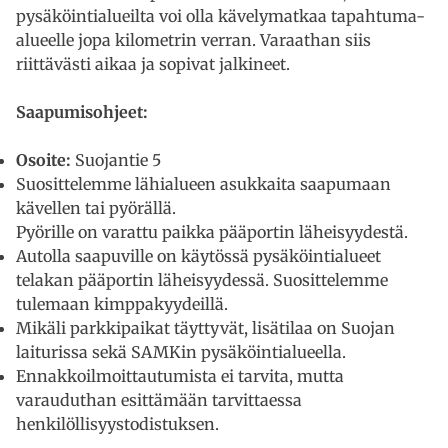
pysäköintialueilta voi olla kävelymatkaa tapahtuma-
alueelle jopa kilometrin verran. Varaathan siis
riittävästi aikaa ja sopivat jalkineet.
Saapumisohjeet:
Osoite:
Suojantie 5
Suosittelemme lähialueen asukkaita saapumaan
kävellen tai pyörällä.
Pyörille on varattu paikka pääportin läheisyydestä.
Autolla saapuville on käytössä pysäköintialueet
telakan pääportin läheisyydessä. Suosittelemme
tulemaan kimppakyydeillä.
Mikäli parkkipaikat täyttyvät, lisätilaa on Suojan
laiturissa sekä SAMKin pysäköintialueella.
Ennakkoilmoittautumista ei tarvita, mutta
varauduthan esittämään tarvittaessa
henkilöllisyystodistuksen.