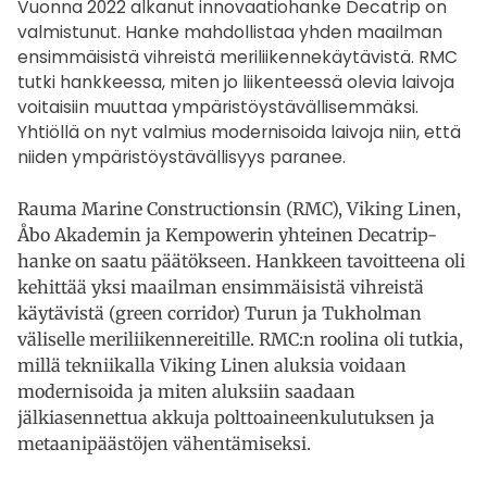
Vuonna 2022 alkanut innovaatiohanke Decatrip on
valmistunut. Hanke mahdollistaa yhden maailman
ensimmäisistä vihreistä meriliikennekäytävistä. RMC
tutki hankkeessa, miten jo liikenteessä olevia laivoja
voitaisiin muuttaa ympäristöystävällisemmäksi.
Yhtiöllä on nyt valmius modernisoida laivoja niin, että
niiden ympäristöystävällisyys paranee.
Rauma Marine Constructionsin (RMC), Viking Linen,
Åbo Akademin ja Kempowerin yhteinen Decatrip-
hanke on saatu päätökseen. Hankkeen tavoitteena oli
kehittää yksi maailman ensimmäisistä vihreistä
käytävistä (green corridor) Turun ja Tukholman
väliselle meriliikennereitille. RMC:n roolina oli tutkia,
millä tekniikalla Viking Linen aluksia voidaan
modernisoida ja miten aluksiin saadaan
jälkiasennettua akkuja polttoaineenkulutuksen ja
metaanipäästöjen vähentämiseksi.