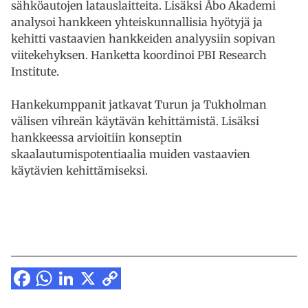
sähköautojen latauslaitteita. Lisäksi Åbo Akademi
analysoi hankkeen yhteiskunnallisia hyötyjä ja
kehitti vastaavien hankkeiden analyysiin sopivan
viitekehyksen. Hanketta koordinoi PBI Research
Institute.
Hankekumppanit jatkavat Turun ja Tukholman
välisen vihreän käytävän kehittämistä. Lisäksi
hankkeessa arvioitiin konseptin
skaalautumispotentiaalia muiden vastaavien
käytävien kehittämiseksi.
Facebook
WhatsApp
LinkedIn
X
Copy