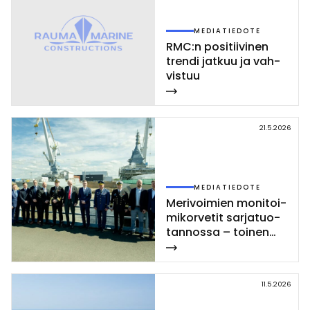
MEDIATIEDOTE
RMC:n po­si­tii­vi­nen
tren­di jat­kuu ja vah­
vis­tuu
21.5.2026
MEDIATIEDOTE
Me­ri­voi­mien mo­ni­toi­
mi­kor­ve­tit sar­ja­tuo­
tan­nos­sa – toi­nen
Poh­jan­maa-luo­kan
kor­vet­ti las­ket­tiin ve­
sil­le Rau­mal­la
11.5.2026