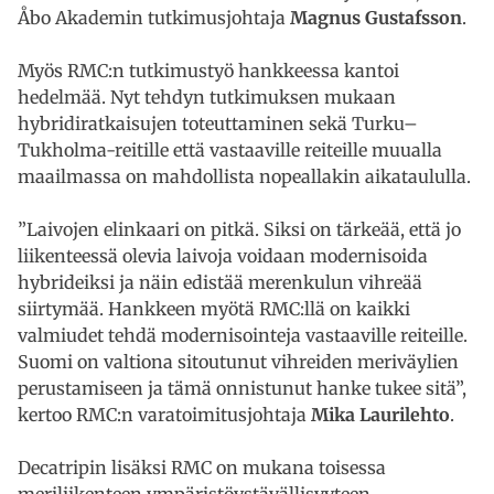
Åbo Akademin tutkimusjohtaja
Magnus Gustafsson
.
Myös RMC:n tutkimustyö hankkeessa kantoi
hedelmää. Nyt tehdyn tutkimuksen mukaan
hybridiratkaisujen toteuttaminen sekä Turku–
Tukholma-reitille että vastaaville reiteille muualla
maailmassa on mahdollista nopeallakin aikataululla.
”Laivojen elinkaari on pitkä. Siksi on tärkeää, että jo
liikenteessä olevia laivoja voidaan modernisoida
hybrideiksi ja näin edistää merenkulun vihreää
siirtymää. Hankkeen myötä RMC:llä on kaikki
valmiudet tehdä modernisointeja vastaaville reiteille.
Suomi on valtiona sitoutunut vihreiden meriväylien
perustamiseen ja tämä onnistunut hanke tukee sitä”,
kertoo RMC:n varatoimitusjohtaja
Mika Laurilehto
.
Decatripin lisäksi RMC on mukana toisessa
meriliikenteen ympäristöystävällisyyteen