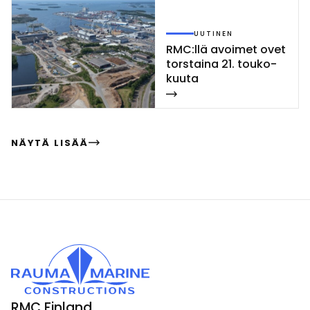
UUTINEN
RMC:llä avoi­met ovet
tors­tai­na 21. tou­ko­
kuu­ta
NÄYTÄ LISÄÄ
RMC Finland