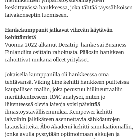
keskittyvässä hankkeessa, joka tähtää täyssähköisen
laivakonseptin luomiseen.
Hankekumppanit jatkavat vihreän käytävän
kehittämistä
Vuonna 2022 alkanut Decatrip-hanke sai Business
Finlandilta osittain rahoitusta. Pääosin hankkeen
rahoittivat mukana olleet yritykset.
Jokaisella kumppanilla oli hankkeessa oma
tehtävänsä. Viking Line kehitti hankkeen puitteissa
kaupallisen mallin, joka perustuu hiilineutraaliin
meriliikenteeseen. RMC analysoi, miten jo
liikenteessä olevia laivoja voisi päivittää
ilmastoystävällisemmiksi. Kempower kehitti
laivoihin jälkikäteen asennettavia sähköautojen
latauslaitteita. Åbo Akademi kehitti simulaatiomallin,
jonka avulla pystytään optimoimaan akkujen ja