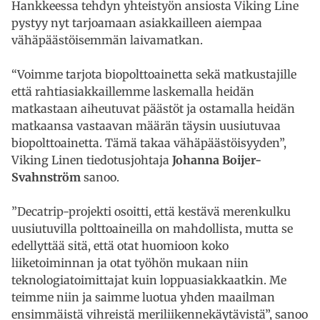
Hankkeessa tehdyn yhteistyön ansiosta Viking Line
pystyy nyt tarjoamaan asiakkailleen aiempaa
vähäpäästöisemmän laivamatkan.
“Voimme tarjota biopolttoainetta sekä matkustajille
että rahtiasiakkaillemme laskemalla heidän
matkastaan aiheutuvat päästöt ja ostamalla heidän
matkaansa vastaavan määrän täysin uusiutuvaa
biopolttoainetta. Tämä takaa vähäpäästöisyyden”,
Viking Linen tiedotusjohtaja
Johanna Boijer-
Svahnström
sanoo.
”Decatrip-projekti osoitti, että kestävä merenkulku
uusiutuvilla polttoaineilla on mahdollista, mutta se
edellyttää sitä, että otat huomioon koko
liiketoiminnan ja otat työhön mukaan niin
teknologiatoimittajat kuin loppuasiakkaatkin. Me
teimme niin ja saimme luotua yhden maailman
ensimmäistä vihreistä meriliikennekäytävistä”, sanoo