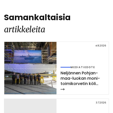
Link
Samankaltaisia
artikkeleita
4.8.2026
MEDIATIEDOTE
Nel­jän­nen Poh­jan­
maa-luo­kan mo­ni­
toi­mi­kor­ve­tin kö­li
las­ket­tiin Rau­mal­la
3.7.2026