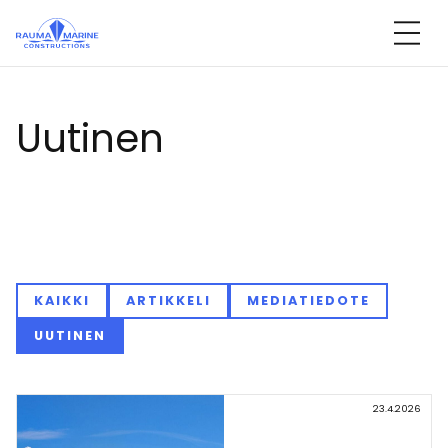
Ohita
sisältöön
Uu­ti­nen
KAIKKI
ARTIKKELI
MEDIATIEDOTE
UUTINEN
23.4.2026