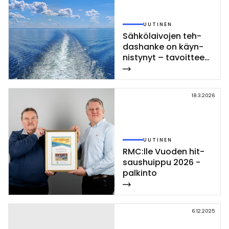
UUTINEN
Säh­kö­lai­vo­jen teh­
das­han­ke on käyn­
nis­ty­nyt – ta­voit­tee­
na teol­li­sen mit­ta­
kaa­van lai­van­ra­ken­
nuk­sen uu­dis­ta­mi­nen
18.3.2026
UUTINEN
RMC:lle Vuo­den hit­
saus­huip­pu 2026 -
pal­kin­to
6.12.2025