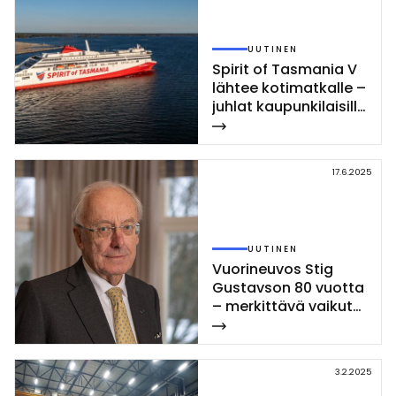
UUTINEN
Spi­rit of Tas­ma­nia V
läh­tee ko­ti­mat­kal­le –
juh­lat kau­pun­ki­lai­sil­le
te­la­kal­la kes­ki­viik­ko­
na 29.10.
17.6.2025
UUTINEN
Vuo­ri­neu­vos Stig
Gus­tav­son 80 vuot­ta
– mer­kit­tä­vä vai­kut­
ta­ja suo­ma­lai­ses­sa
teol­li­suu­des­sa
3.2.2025