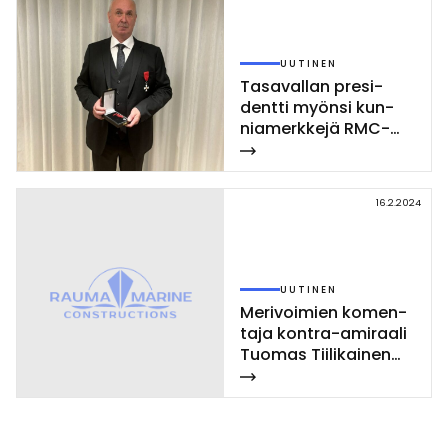
UUTINEN
Ta­sa­val­lan pre­si­
dent­ti myön­si kun­
nia­merk­ke­jä RMC-
läi­sil­le
16.2.2024
UUTINEN
Me­ri­voi­mien ko­men­
ta­ja kont­ra-ami­raa­li
Tuo­mas Tii­li­kai­nen
vie­rai­li RMC:lla