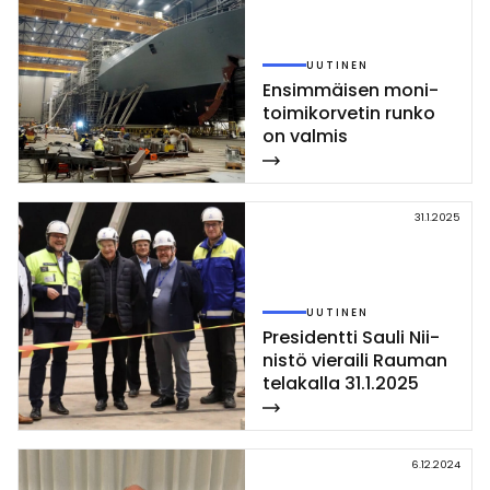
UUTINEN
En­sim­mäi­sen mo­ni­
toi­mi­kor­ve­tin run­ko
on val­mis
31.1.2025
UUTINEN
Pre­si­dent­ti Sau­li Nii­
nis­tö vie­rai­li Rau­man
te­la­kal­la 31.1.2025
6.12.2024