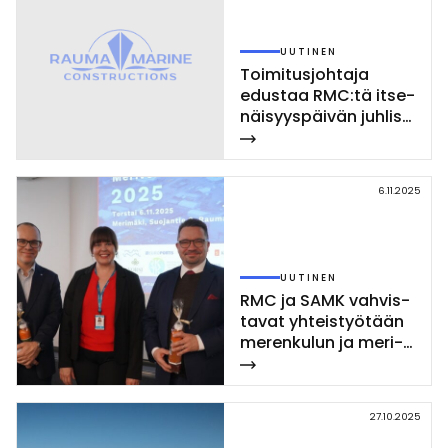
UUTINEN
Toi­mi­tus­joh­ta­ja
edus­taa RMC:tä it­se­
näi­syys­päi­vän juh­lis­
sa
6.11.2025
UUTINEN
RMC ja SAMK vah­vis­
ta­vat yh­teis­työ­tään
me­ren­ku­lun ja me­ri­
lo­gis­tii­kan kou­lu­tuk­
ses­sa ja tut­ki­muk­
ses­sa
27.10.2025