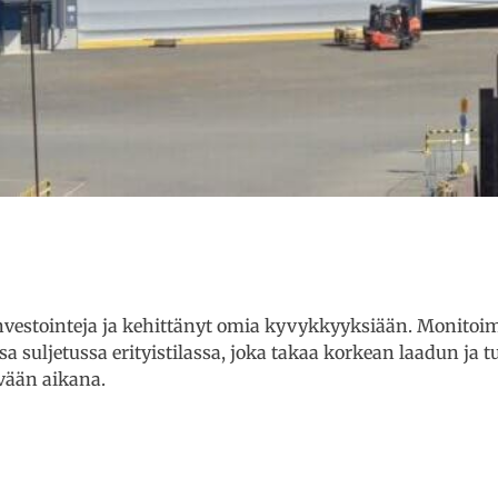
nvestointeja ja kehittänyt omia kyvykkyyksiään. Monitoim
sa suljetussa erityistilassa, joka takaa korkean laadun ja
evään aikana.