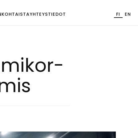
NKOHTAISTA
YHTEYSTIEDOT
FI
EN
­mi­kor­
­mis