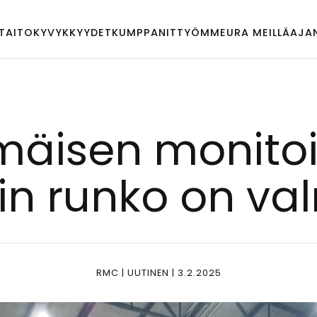
TAITO
KYVYKKYYDET
KUMPPANIT
TYÖMME
URA MEILLÄ
AJA
mäi­sen mo­ni­toi
tin run­ko on val
RMC | UUTINEN | 3.2.2025