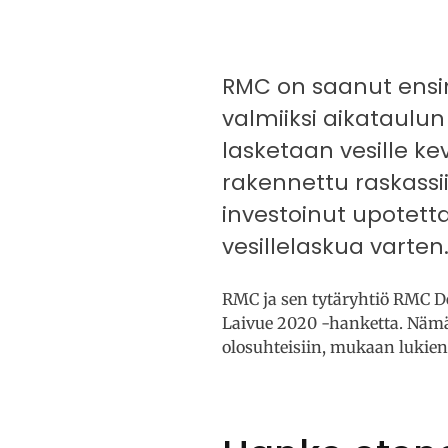
RMC on saanut ens
valmiiksi aikataulun
lasketaan vesille ke
rakennettu raskassii
investoinut upotett
vesillelaskua varten
RMC ja sen tytäryhtiö RMC D
Laivue 2020 -hanketta. Nämä 
olosuhteisiin, mukaan lukien