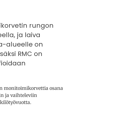
korvetin rungon
lla, ja laiva
a-alueelle on
isäksi RMC on
fioidaan
an monitoimikorvettia osana
n ja vaihteleviin
kilötyövuotta.