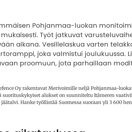
immäisen Pohjanmaa-luokan monitoimi
 mukaisesti. Työt jatkuvat varusteluvaihee
vään aikana. Vesillelaskua varten telakk
rtoramppi, joka valmistui joulukuussa. L
avaan proomuun, jota parhaillaan modi
.
efence Oy rakentavat Merivoimille neljä Pohjanmaa-luok
suorituskykyiset alukset on suunniteltu Itämeren vaativii
 jäätalvi. Hanke työllistää Suomessa suoraan yli 3 600 hen