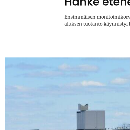
Hanke eten
Ensimmäisen monitoimikorveti
aluksen tuotanto käynnistyi 