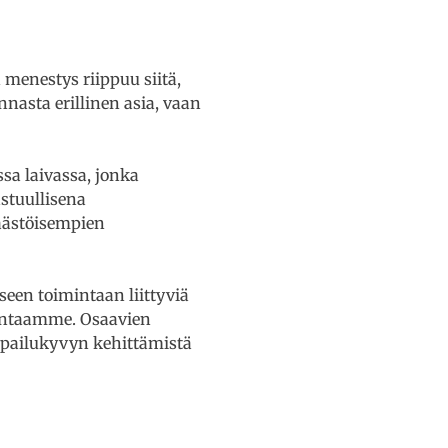
menestys riippuu siitä,
nnasta erillinen asia, vaan
a laivassa, jonka
stuullisena
äästöisempien
een toimintaan liittyviä
mintaamme. Osaavien
lpailukyvyn kehittämistä