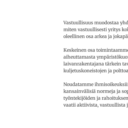
Vastuullisuus muodostaa yhd
miten vastuullisesti yritys k
oleellinen osa arkea ja jokapä
Keskeinen osa toimintaamme 
aiheuttamasta ympäristökuor
laivanrakentajana tärkein t
kuljetuskoneistojen ja poltt
Noudatamme ihmisoikeuksiin, 
kansainvälisiä normeja ja s
työntekijöiden ja rahoituks
vaatii aktiivista, vastuullist