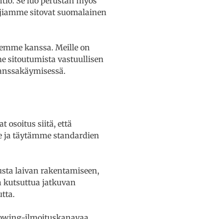
iö. Se luo perustan myös
ajiamme sitovat suomalainen
emme kanssa. Meille on
sitoutumista vastuullisen
kanssakäymisessä.
 osoitus siitä, että
e ja täytämme standardien
usta laivan rakentamiseen,
n kutsuttua jatkuvan
tta.
lowing-ilmoituskanavaa.