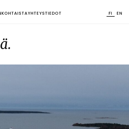
NKOHTAISTA
YHTEYSTIEDOT
FI
EN
sä.