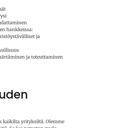
mät
ysi
udattaminen
en hankkeissa:
stöystävälliset ja
vallisuus
ärtäminen ja toteuttaminen
uuden
 kaikilta yrityksiltä. Olemme