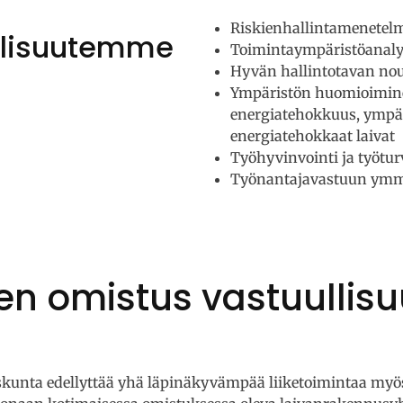
Riskienhallintamenetel
ullisuutemme
Toimintaympäristöanaly
Hyvän hallintotavan no
Ympäristön huomioimin
energiatehokkuus, ympäri
energiatehokkaat laivat
Työhyvinvointi ja työtur
Työnantajavastuun ymm
n omistus vastuullis
kunta edellyttää yhä läpinäkyvämpää liiketoimintaa myös