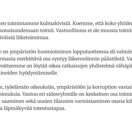
en toimintamme kulmakivistä. Koemme, että koko yhtiön 
okonaisuudessaan toimii. Vastuullisuus ei ole muusta toimi
iväistä liiketoimintaa.
on ympäristön huomioiminen lopputuotteessa eli valmiiss
masta merkittävä osa syntyy liikennöinnin päästöistä. Va
avoitteemme on löytää oikea ratkaisujen yhdistelmä vähäp
oaineiden hyödyntämiselle.
työelämän oikeuksiin, ympäristöön ja korruption vastais
opimuksia. Vastuu eri sidosryhmille on keskeinen osa toi
en saaminen sekä uusien tilausten varmistaminen osana ki
a ja läpinäkyvää toteutustapaa.