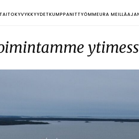
TAITO
KYVYKKYYDET
KUMPPANIT
TYÖMME
URA MEILLÄ
AJA
oi­min­tam­me
yti­mes­