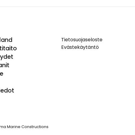
land
Tietosuojaseloste
Evästekäytäntö
itaito
yydet
nit
e
iedot
ma Marine Constructions