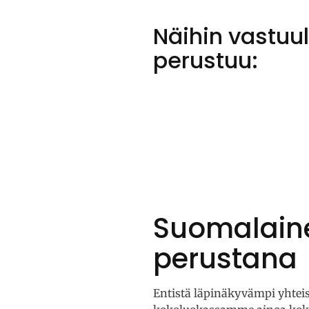
Näihin vastu
perustuu:
Suomalaine
perustana
Entistä läpinäkyvämpi yhteis