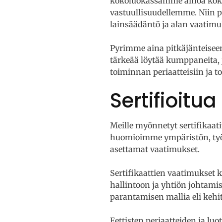
kokoluokassamme ainoa koko
vastuullisuudellemme. Niin 
lainsäädäntö ja alan vaatimu
Pyrimme aina pitkäjänteise
tärkeää löytää kumppaneita
toiminnan periaatteisiin ja 
Sertifioitu
Meille myönnetyt sertifikaatit
huomioimme ympäristön, työ
asettamat vaatimukset.
Sertifikaattien vaatimukset 
hallintoon ja yhtiön johtami
parantamisen mallia eli keh
Eettisten periaatteiden ja 