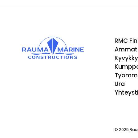
RMC Fin
Ammatt
Kyvykk
Kumppa
Työmm
Ura
Yhteyst
© 2025 Rau