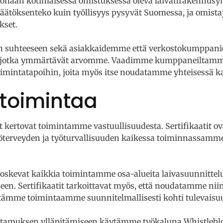
naan kotimaisessa omistuksessa oleva laivanrakennusyht
päätöksenteko kuin työllisyys pysyvät Suomessa, ja omist
kset.
en suhteeseen sekä asiakkaidemme että verkostokumppani
, jotka ymmärtävät arvomme. Vaadimme kumppaneiltamme 
toimintatapoihin, joita myös itse noudatamme yhteisessä 
a toimintaa
 kertovat toimintamme vastuullisuudesta. Sertifikaatit ovat
terveyden ja työturvallisuuden kaikessa toiminnassamm
koskevat kaikkia toimintamme osa-alueita laivasuunnittel
seen. Sertifikaatit tarkoittavat myös, että noudatamme nii
itämme toimintaamme suunnitelmallisesti kohti tulevaisuu
luottamuksen ylläpitämiseen käytämme työkaluna Whistleb