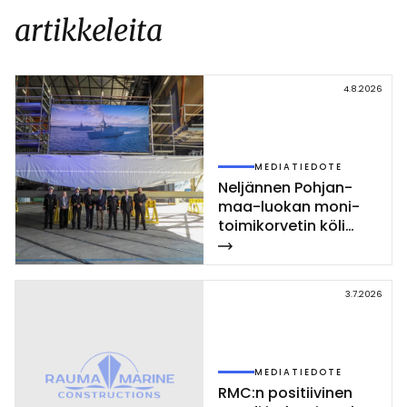
artikkeleita
4.8.2026
MEDIATIEDOTE
Nel­jän­nen Poh­jan­
maa-luo­kan mo­ni­
toi­mi­kor­ve­tin kö­li
las­ket­tiin Rau­mal­la
3.7.2026
MEDIATIEDOTE
RMC:n po­si­tii­vi­nen