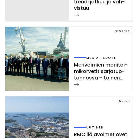
tren­di jat­kuu ja vah­
vis­tuu
21.5.2026
MEDIATIEDOTE
Me­ri­voi­mien mo­ni­toi­
mi­kor­ve­tit sar­ja­tuo­
tan­nos­sa – toi­nen
Poh­jan­maa-luo­kan
kor­vet­ti las­ket­tiin ve­
sil­le Rau­mal­la
11.5.2026
UUTINEN
RMC:llä avoi­met ovet