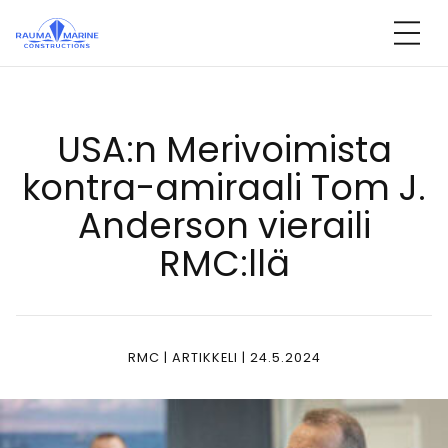
Ohita
sisältöön
USA:n Me­ri­voi­mis­ta
kont­ra-ami­raa­li Tom J.
An­der­son vie­rai­li
RMC:llä
RMC | ARTIKKELI | 24.5.2024