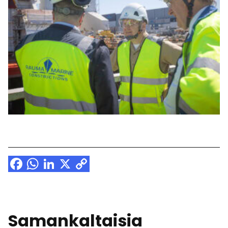
Facebook
WhatsApp
LinkedIn
X
Copy
Link
Samankaltaisia