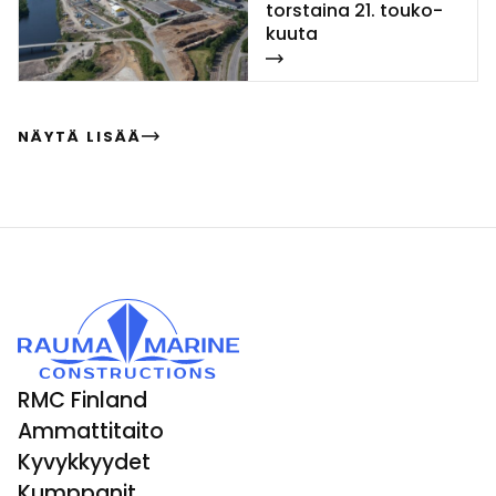
tors­tai­na 21. tou­ko­
kuu­ta
NÄYTÄ LISÄÄ
RMC Finland
Ammattitaito
Kyvykkyydet
Kumppanit