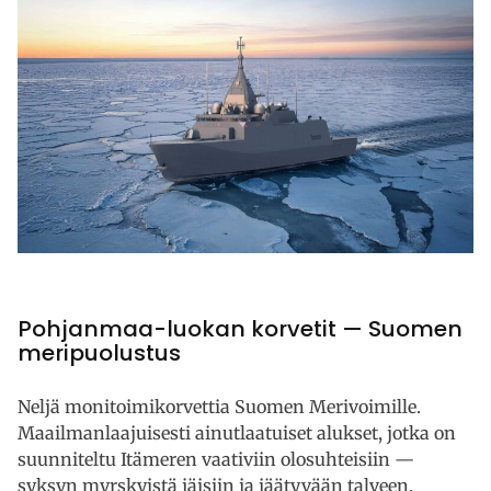
Pohjanmaa-luokan korvetit — Suomen
meripuolustus
Neljä monitoimikorvettia Suomen Merivoimille.
Maailmanlaajuisesti ainutlaatuiset alukset, jotka on
suunniteltu Itämeren vaativiin olosuhteisiin —
syksyn myrskyistä jäisiin ja jäätyvään talveen.