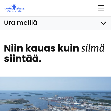
Ohita
sisältöön
Ura meillä
Niin kauas kuin
sil­mä
siin­tää.