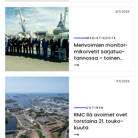
21.5.2026
MEDIATIEDOTE
Me­ri­voi­mien mo­ni­toi­
mi­kor­ve­tit sar­ja­tuo­
tan­nos­sa – toi­nen
Poh­jan­maa-luo­kan
kor­vet­ti las­ket­tiin ve­
sil­le Rau­mal­la
11.5.2026
UUTINEN
RMC:llä avoi­met ovet
tors­tai­na 21. tou­ko­
kuu­ta