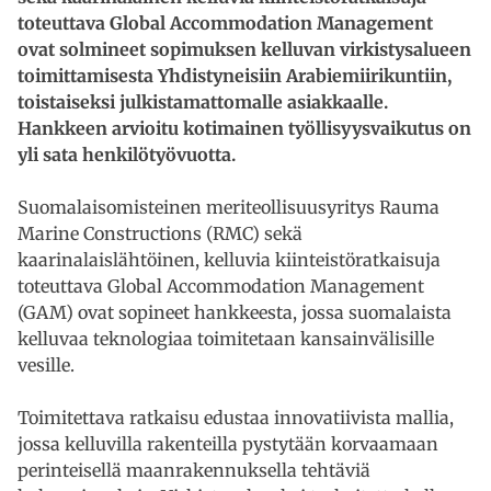
toteuttava Global Accommodation Management
ovat solmineet sopimuksen kelluvan virkistysalueen
toimittamisesta Yhdistyneisiin Arabiemiirikuntiin,
toistaiseksi julkistamattomalle asiakkaalle.
Hankkeen arvioitu kotimainen työllisyysvaikutus on
yli sata henkilötyövuotta.
Suomalaisomisteinen meriteollisuusyritys Rauma
Marine Constructions (RMC) sekä
kaarinalaislähtöinen, kelluvia kiinteistöratkaisuja
toteuttava Global Accommodation Management
(GAM) ovat sopineet hankkeesta, jossa suomalaista
kelluvaa teknologiaa toimitetaan kansainvälisille
vesille.
Toimitettava ratkaisu edustaa innovatiivista mallia,
jossa kelluvilla rakenteilla pystytään korvaamaan
perinteisellä maanrakennuksella tehtäviä