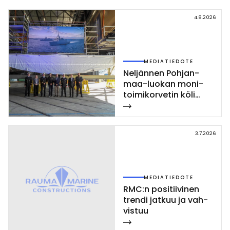
4.8.2026
MEDIATIEDOTE
Nel­jän­nen Poh­jan­
maa-luo­kan mo­ni­
toi­mi­kor­ve­tin kö­li
las­ket­tiin Rau­mal­la
3.7.2026
MEDIATIEDOTE
RMC:n po­si­tii­vi­nen
tren­di jat­kuu ja vah­
vis­tuu