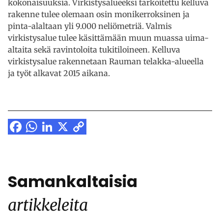
kokonaisuuksia. Virkistysalueeksi tarkoitettu kelluva
rakenne tulee olemaan osin monikerroksinen ja
pinta-alaltaan yli 9.000 neliömetriä. Valmis
virkistysalue tulee käsittämään muun muassa uima-
altaita sekä ravintoloita tukitiloineen. Kelluva
virkistysalue rakennetaan Rauman telakka-alueella
ja työt alkavat 2015 aikana.
Facebook
WhatsApp
LinkedIn
X
Copy
Link
Samankaltaisia
artikkeleita