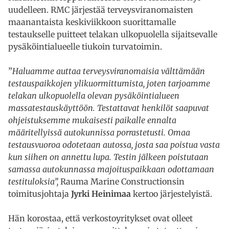
uudelleen. RMC järjestää terveysviranomaisten
maanantaista keskiviikkoon suorittamalle
testaukselle puitteet telakan ulkopuolella sijaitsevalle
pysäköintialueelle tiukoin turvatoimin.
”
Haluamme auttaa terveysviranomaisia välttämään
testauspaikkojen ylikuormittumista, joten tarjoamme
telakan ulkopuolella olevan pysäköintialueen
massatestauskäyttöön. Testattavat henkilöt saapuvat
ohjeistuksemme mukaisesti paikalle ennalta
määritellyissä autokunnissa porrastetusti. Omaa
testausvuoroa odotetaan autossa, josta saa poistua vasta
kun siihen on annettu lupa. Testin jälkeen poistutaan
samassa autokunnassa majoituspaikkaan odottamaan
testituloksia”,
Rauma Marine Constructionsin
toimitusjohtaja
Jyrki Heinimaa
kertoo järjestelyistä.
Hän korostaa, että verkostoyritykset ovat olleet