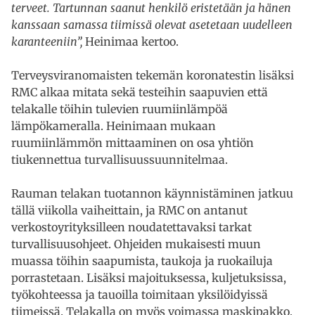
terveet. Tartunnan saanut henkilö eristetään ja hänen
kanssaan samassa tiimissä olevat asetetaan uudelleen
karanteeniin”,
Heinimaa kertoo.
Terveysviranomaisten tekemän koronatestin lisäksi
RMC alkaa mitata sekä testeihin saapuvien että
telakalle töihin tulevien ruumiinlämpöä
lämpökameralla. Heinimaan mukaan
ruumiinlämmön mittaaminen on osa yhtiön
tiukennettua turvallisuussuunnitelmaa.
Rauman telakan tuotannon käynnistäminen jatkuu
tällä viikolla vaiheittain, ja RMC on antanut
verkostoyrityksilleen noudatettavaksi tarkat
turvallisuusohjeet. Ohjeiden mukaisesti muun
muassa töihin saapumista, taukoja ja ruokailuja
porrastetaan. Lisäksi majoituksessa, kuljetuksissa,
työkohteessa ja tauoilla toimitaan yksilöidyissä
tiimeissä. Telakalla on myös voimassa maskipakko,