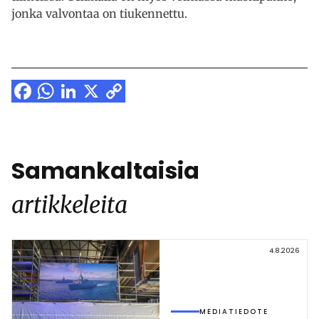
jonka valvontaa on tiukennettu.
Facebook
WhatsApp
LinkedIn
X
Copy
Link
Samankaltaisia
artikkeleita
4.8.2026
MEDIATIEDOTE