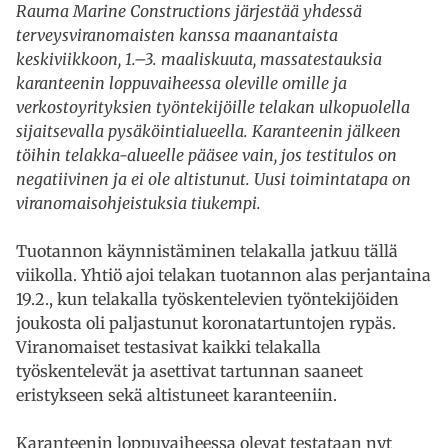
Rauma Marine Constructions järjestää yhdessä
terveysviranomaisten kanssa maanantaista
keskiviikkoon, 1.–3. maaliskuuta, massatestauksia
karanteenin loppuvaiheessa oleville omille ja
verkostoyrityksien työntekijöille telakan ulkopuolella
sijaitsevalla pysäköintialueella. Karanteenin jälkeen
töihin telakka-alueelle pääsee vain, jos testitulos on
negatiivinen ja ei ole altistunut. Uusi toimintatapa on
viranomaisohjeistuksia tiukempi.
Tuotannon käynnistäminen telakalla jatkuu tällä
viikolla. Yhtiö ajoi telakan tuotannon alas perjantaina
19.2., kun telakalla työskentelevien työntekijöiden
joukosta oli paljastunut koronatartuntojen rypäs.
Viranomaiset testasivat kaikki telakalla
työskentelevät ja asettivat tartunnan saaneet
eristykseen sekä altistuneet karanteeniin.
Karanteenin loppuvaiheessa olevat testataan nyt