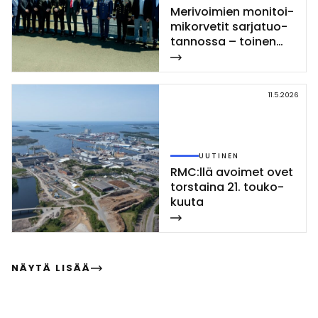
Me­ri­voi­mien mo­ni­toi­
mi­kor­ve­tit sar­ja­tuo­
tan­nos­sa – toi­nen
Poh­jan­maa-luo­kan
kor­vet­ti las­ket­tiin ve­
sil­le Rau­mal­la
11.5.2026
UUTINEN
RMC:llä avoi­met ovet
tors­tai­na 21. tou­ko­
kuu­ta
NÄYTÄ LISÄÄ