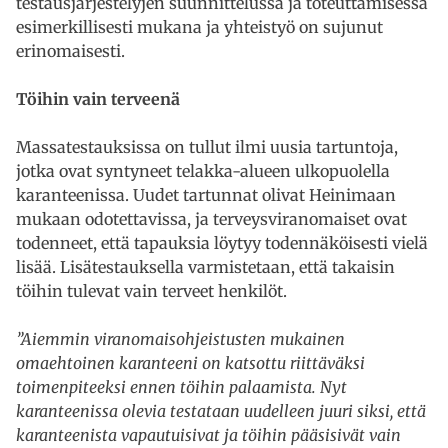
testausjärjestelyjen suunnittelussa ja toteuttamisessa
esimerkillisesti mukana ja yhteistyö on sujunut
erinomaisesti.
Töihin vain terveenä
Massatestauksissa on tullut ilmi uusia tartuntoja,
jotka ovat syntyneet telakka-alueen ulkopuolella
karanteenissa. Uudet tartunnat olivat Heinimaan
mukaan odotettavissa, ja terveysviranomaiset ovat
todenneet, että tapauksia löytyy todennäköisesti vielä
lisää. Lisätestauksella varmistetaan, että takaisin
töihin tulevat vain terveet henkilöt.
”Aiemmin viranomaisohjeistusten mukainen
omaehtoinen karanteeni on katsottu riittäväksi
toimenpiteeksi ennen töihin palaamista. Nyt
karanteenissa olevia testataan uudelleen juuri siksi, että
karanteenista vapautuisivat ja töihin pääsisivät vain