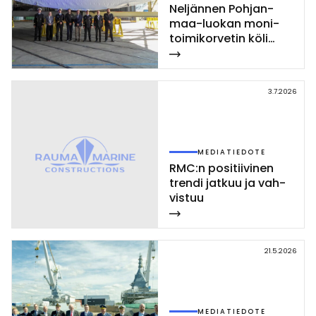
Nel­jän­nen Poh­jan­
maa-luo­kan mo­ni­
toi­mi­kor­ve­tin kö­li
las­ket­tiin Rau­mal­la
3.7.2026
MEDIATIEDOTE
RMC:n po­si­tii­vi­nen
tren­di jat­kuu ja vah­
vis­tuu
21.5.2026
MEDIATIEDOTE