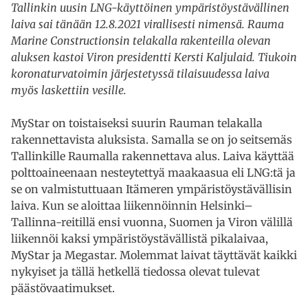
Tallinkin uusin LNG-käyttöinen ympäristöystävällinen
laiva sai tänään 12.8.2021 virallisesti nimensä. Rauma
Marine Constructionsin telakalla rakenteilla olevan
aluksen kastoi Viron presidentti Kersti Kaljulaid. Tiukoin
koronaturvatoimin järjestetyssä tilaisuudessa laiva
myös laskettiin vesille.
MyStar on toistaiseksi suurin Rauman telakalla
rakennettavista aluksista. Samalla se on jo seitsemäs
Tallinkille Raumalla rakennettava alus. Laiva käyttää
polttoaineenaan nesteytettyä maakaasua eli LNG:tä ja
se on valmistuttuaan Itämeren ympäristöystävällisin
laiva. Kun se aloittaa liikennöinnin Helsinki–
Tallinna-reitillä ensi vuonna, Suomen ja Viron välillä
liikennöi kaksi ympäristöystävällistä pikalaivaa,
MyStar ja Megastar. Molemmat laivat täyttävät kaikki
nykyiset ja tällä hetkellä tiedossa olevat tulevat
päästövaatimukset.