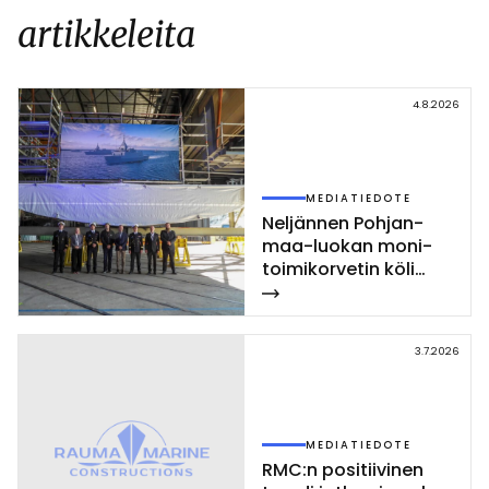
artikkeleita
4.8.2026
MEDIATIEDOTE
Nel­jän­nen Poh­jan­
maa-luo­kan mo­ni­
toi­mi­kor­ve­tin kö­li
las­ket­tiin Rau­mal­la
3.7.2026
MEDIATIEDOTE
RMC:n po­si­tii­vi­nen