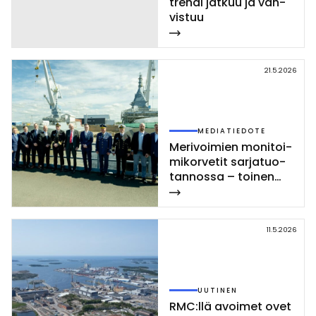
tren­di jat­kuu ja vah­
vis­tuu
21.5.2026
MEDIATIEDOTE
Me­ri­voi­mien mo­ni­toi­
mi­kor­ve­tit sar­ja­tuo­
tan­nos­sa – toi­nen
Poh­jan­maa-luo­kan
kor­vet­ti las­ket­tiin ve­
sil­le Rau­mal­la
11.5.2026
UUTINEN
RMC:llä avoi­met ovet