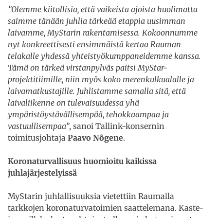
”Olemme kiitollisia, että vaikeista ajoista huolimatta
saimme tänään juhlia tärkeää etappia uusimman
laivamme, MyStarin rakentamisessa. Kokoonnumme
nyt konkreettisesti ensimmäistä kertaa Rauman
telakalle yhdessä yhteistyökumppaneidemme kanssa.
Tämä on tärkeä virstanpylväs paitsi MyStar-
projektitiimille, niin myös koko merenkulkualalle ja
laivamatkustajille. Juhlistamme samalla sitä, että
laivaliikenne on tulevaisuudessa yhä
ympäristöystävällisempää, tehokkaampaa ja
vastuullisempaa”
, sanoi Tallink-konsernin
toimitusjohtaja
Paavo Nõgene
.
Koronaturvallisuus huomioitu kaikissa
juhlajärjestelyissä
MyStarin juhlallisuuksia vietettiin Raumalla
tarkkojen koronaturvatoimien saattelemana. Kaste-