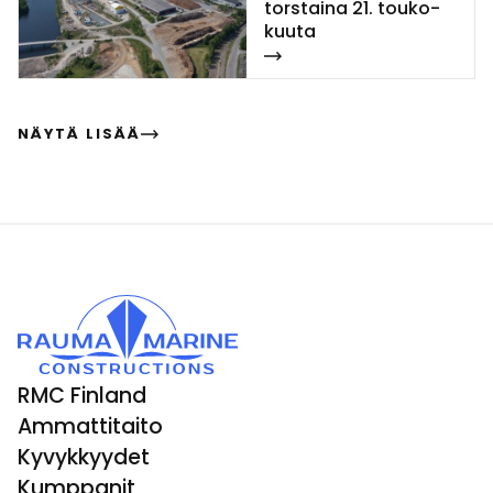
tors­tai­na 21. tou­ko­
kuu­ta
NÄYTÄ LISÄÄ
RMC Finland
Ammattitaito
Kyvykkyydet
Kumppanit