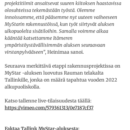
projektitiimit ansaitsevat suuren kiitoksen haastavissa
olosuhteissa tekemästään työstä. Olemme
innoissamme, että pääsemme nyt uuteen vaiheeseen
MyStarin rakennustöissä, kun työt siirtyvät aluksen
ulkopuolelta sisätiloihin. Samalla voimme alkaa
kääntää katsettamme Itämeren
ympäristöystävällisimmän aluksen seuraavaan
virstanpylvääseen”
, Heinimaa sanoi.
Seuraava merkittävä etappi rakennusprojektissa on
MyStar -aluksen luovutus Rauman telakalta
Tallinkille, jonka on määrä tapahtua vuoden 2022
alkupuoliskolla.
Katso tallenne live-tilaisuudesta täällä:
https://vimeo.com/579361313/0e7187cf37
Faktaa Tallink MyStar-aluksesta: