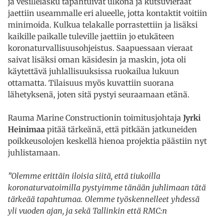
ja vesillelasku tapahtuivat ulkona ja kutsuvieraat
jaettiin useammalle eri alueelle, jotta kontaktit voitiin
minimoida. Kulkua telakalle porrastettiin ja lisäksi
kaikille paikalle tuleville jaettiin jo etukäteen
koronaturvallisuusohjeistus. Saapuessaan vieraat
saivat lisäksi oman käsidesin ja maskin, jota oli
käytettävä juhlallisuuksissa ruokailua lukuun
ottamatta. Tilaisuus myös kuvattiin suorana
lähetyksenä, joten sitä pystyi seuraamaan etänä.
Rauma Marine Constructionin toimitusjohtaja
Jyrki
Heinimaa
pitää tärkeänä, että pitkään jatkuneiden
poikkeusolojen keskellä hienoa projektia päästiin nyt
juhlistamaan.
”Olemme erittäin iloisia siitä, että tiukoilla
koronaturvatoimilla pystyimme tänään juhlimaan tätä
tärkeää tapahtumaa. Olemme työskennelleet yhdessä
yli vuoden ajan, ja sekä Tallinkin että RMC:n