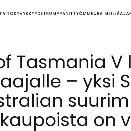
TAITO
KYVYKKYYDET
KUMPPANIT
TYÖMME
URA MEILLÄ
AJA
 of Tas­ma­nia V
i­laa­jal­le – yk­s
t­ra­lian suu­rim
i­kau­pois­ta on 