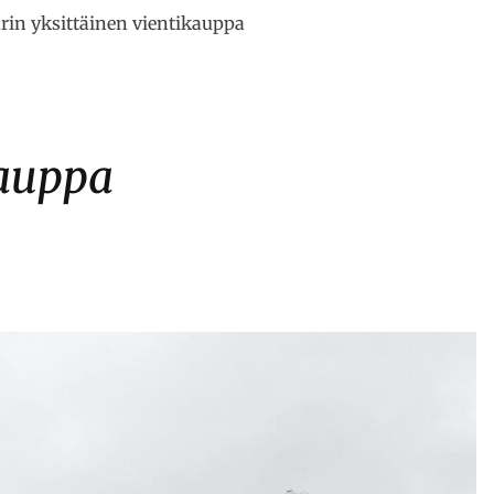
urin yksittäinen vientikauppa
kauppa