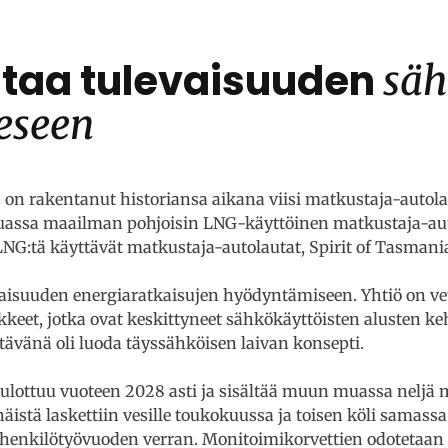
taa tulevaisuuden
säh
eseen
on rakentanut historiansa aikana viisi matkustaja-autola
uassa maailman pohjoisin LNG-käyttöinen matkustaja-aut
G:tä käyttävät matkustaja-autolautat, Spirit of Tasmania
aisuuden energiaratkaisujen hyödyntämiseen. Yhtiö on v
keet, jotka ovat keskittyneet sähkökäyttöisten alusten k
vänä oli luoda täyssähköisen laivan konsepti.
ulottuu vuoteen 2028 asti ja sisältää muun muassa neljä
istä laskettiin vesille toukokuussa ja toisen köli samassa
0 henkilötyövuoden verran. Monitoimikorvettien odotetaa