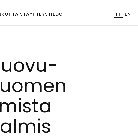
NKOHTAISTA
YHTEYSTIEDOT
FI
EN
 luo­vu­
i Suo­men
­mis­ta
val­mis