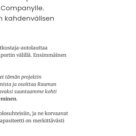
e Companylle.
n kahdenvälisen
tkustaja-autolauttaa
nportin välillä. Ensimmäinen
eet tämän projektin
mista ja osoittaa Rauman
aavaksi suuntaamme kohti
eminen
.
osuhteisiin, ja ne korvaavat
apasiteetti on merkittävästi