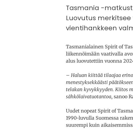
Tasmania -matkustaj
Luovutus merkitsee
vientihankkeen valm
Tasmanialainen Spirit of Tas
liikennöimään vaativalla avo
alus luovutettiin vuonna 202
– Haluan kiittää tilaajaa eri
menestyksekkäästi päätökseen
telakan kyvykkyyden. Kiitos 
sähkölaivatuotantoa
, sanoo 
Uudet nopeat Spirit of Tasma
1990-luvulla Suomessa rakenn
suurempi kuin aikaisemmissa