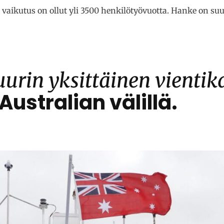
 vaikutus on ollut yli 3500 henkilötyövuotta. Hanke on su
uurin yksittäinen vienti
ustralian välillä.