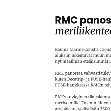
RMC panos
meriliikente
Rauma Marine Constructions 
aluksiin lukeutuvat muun m
nyt maailman eteläisimmät LN
RMC panostaa vahvasti tulev
kuten Decatrip- ja FUSE-hank
FUSE-hankkeessa RMC:n tehtä
RMC:n nykyinen tilauskanta 
merivoimille. Ensimmäinen nä
arvioidaan työllistävän 360