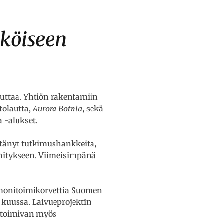
köiseen
uttaa. Yhtiön rakentamiin
olautta,
Aurora Botnia
, sekä
 -alukset.
etänyt tutkimushankkeita,
ehitykseen. Viimeisimpänä
 monitoimikorvettia Suomen
 kuussa. Laivueprojektin
n toimivan myös