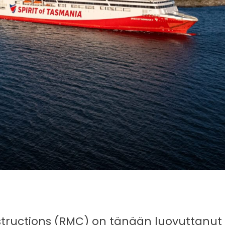
uctions (RMC) on tänään luovuttanut to