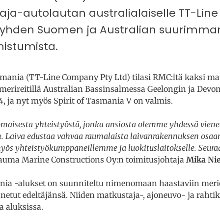
a-autolautan australialaiselle TT-Lin
 yhden Suomen ja Australian suurimma
istumista.
mania (TT-Line Company Pty Ltd) tilasi RMC:ltä kaksi ma
merireitillä Australian Bassinsalmessa Geelongin ja Devo
4, ja nyt myös Spirit of Tasmania V on valmis.
nomaisesta yhteistyöstä, jonka ansiosta olemme yhdessä vien
. Laiva edustaa vahvaa raumalaista laivanrakennuksen osaa
myös yhteistyökumppaneillemme ja luokituslaitokselle. Seur
Rauma Marine Constructions Oy:n toimitusjohtaja
Mika Ni
nia -alukset on suunniteltu nimenomaan haastaviin meriol
etut edeltäjänsä. Niiden matkustaja-, ajoneuvo- ja rahtik
 aluksissa.