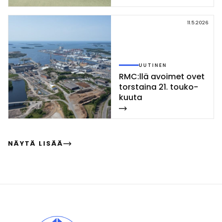
kor­vet­ti las­ket­tiin ve­
sil­le Rau­mal­la
11.5.2026
UUTINEN
RMC:llä avoi­met ovet
tors­tai­na 21. tou­ko­
kuu­ta
NÄYTÄ LISÄÄ