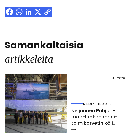
Facebook
WhatsApp
LinkedIn
X
Copy
Link
Samankaltaisia
artikkeleita
4.8.2026
MEDIATIEDOTE
Nel­jän­nen Poh­jan­
maa-luo­kan mo­ni­
toi­mi­kor­ve­tin kö­li
las­ket­tiin Rau­mal­la