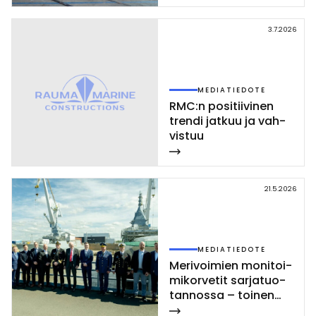
3.7.2026
MEDIATIEDOTE
RMC:n po­si­tii­vi­nen
tren­di jat­kuu ja vah­
vis­tuu
21.5.2026
MEDIATIEDOTE
Me­ri­voi­mien mo­ni­toi­
mi­kor­ve­tit sar­ja­tuo­
tan­nos­sa – toi­nen
Poh­jan­maa-luo­kan