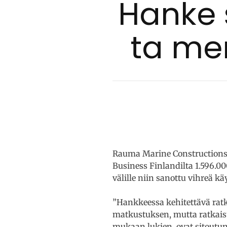
Han­ke s
ta mer­
Rauma Marine Constructions
Business Finlandilta 1.596.
välille niin sanottu vihreä kä
”Hankkeessa kehitettävä ratk
matkustuksen, mutta ratkaisu
mukaan lukien, ovat sitoutu