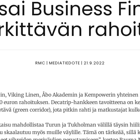
ai Bu­si­ness Fin
kit­tä­vän ra­hoi
RMC | MEDIATIEDOTE | 21.9.2022
in, Viking Linen, Åbo Akademin ja Kempowerin yhteinen 
000 euron rahoituksen. Decatrip-hankkeen tavoitteena on 
ytävä (green corridor), jota pitkin rahti ja matkustajat kulke
aisu mahdollistaa Turun ja Tukholman välillä täysin hiilin
 skaalautuu myös muille väylille. Tämä on tärkeää, sillä
neet vihreiden meriväylien perustamiseen”, kertoo Rauma 