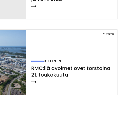
11.5.2026
UUTINEN
RMC:llä avoi­met ovet tors­tai­na
21. tou­ko­kuu­ta