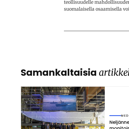
teollisuudelle mahdollisuuden
suomalaisella osaamisella v
Samankaltaisia
artikke
MED
Nel­jän­
mo­ni­toi­