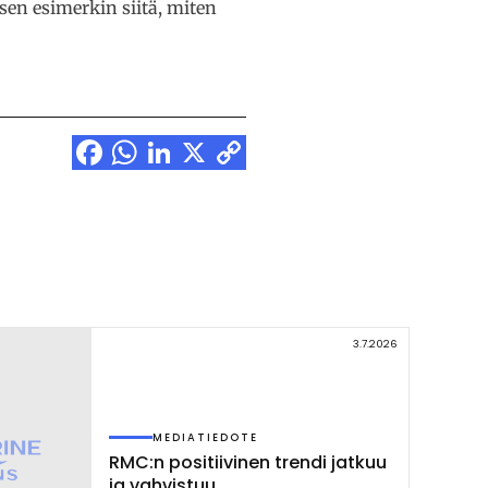
sen esimerkin siitä, miten
Facebook
WhatsApp
LinkedIn
X
Copy
Link
3.7.2026
MEDIATIEDOTE
RMC:n po­si­tii­vi­nen tren­di jat­kuu
ja vah­vis­tuu