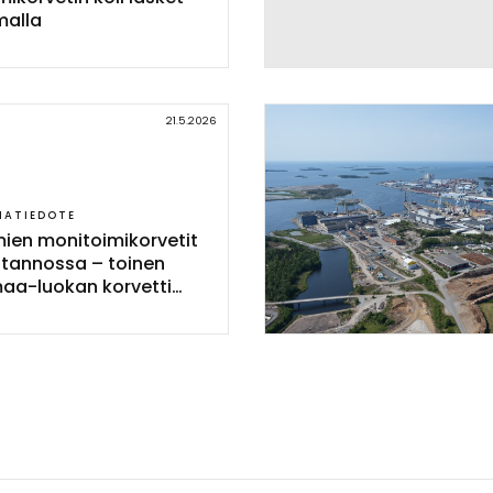
mal­la
21.5.2026
IATIEDOTE
mien mo­ni­toi­mi­kor­ve­tit
o­tan­nos­sa – toi­nen
aa-luo­kan kor­vet­ti
in ve­sil­le Rau­mal­la