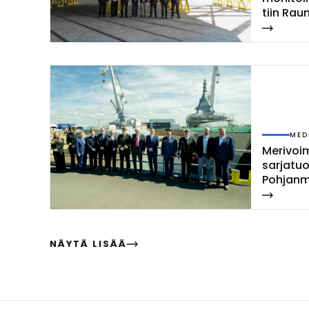
tiin Rau­
MED
Me­ri­voi­
sar­ja­tu
Poh­jan­m
las­ket­ti
NÄYTÄ LISÄÄ