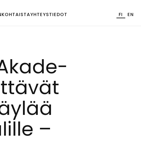
NKOHTAISTA
YHTEYSTIEDOT
FI
EN
 Aka­de­
­tä­vät
­väy­lää
il­le –