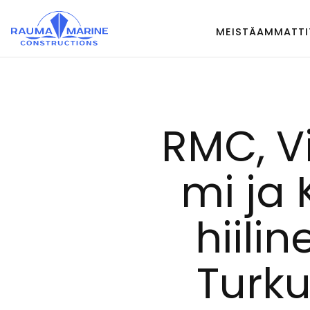
Ohita
sisältöön
MEISTÄ
AMMATTI
RMC, Vi
mi ja 
hii­li­
Tur­ku