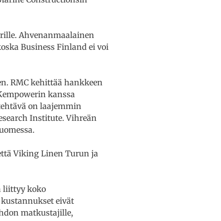
rille. Ahvenanmaalainen
ska Business Finland ei voi
een. RMC kehittää hankkeen
sä Kempowerin kanssa
tehtävä on laajemmin
esearch Institute. Vihreän
Suomessa.
että Viking Linen Turun ja
 liittyy koko
a kustannukset eivät
hdon matkustajille,