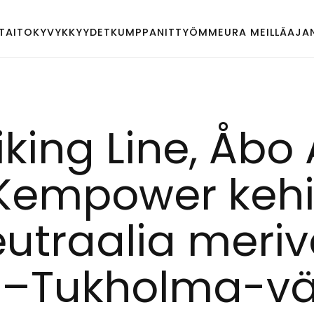
TAITO
KYVYKKYYDET
KUMPPANIT
TYÖMME
URA MEILLÄ
AJA
­king Li­ne, Åbo
Kem­po­wer ke­hit
neut­raa­lia me­ri
–Tuk­hol­ma-vä­l