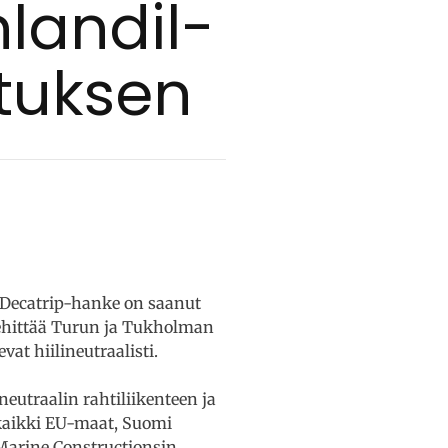
­lan­dil­
­tuk­sen
Decatrip-hanke on saanut
kehittää Turun ja Tukholman
vat hiilineutraalisti.
eutraalin rahtiliikenteen ja
 kaikki EU-maat, Suomi
Marine Constructionsin