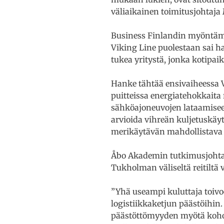
väliaikainen toimitusjohtaja
Business Finlandin myöntäm
Viking Line puolestaan sai 
tukea yritystä, jonka kotip
Hanke tähtää ensivaiheessa 
puitteissa energiatehokkaita 
sähköajoneuvojen lataamise
arvioida vihreän kuljetuskäy
merikäytävän mahdollistava p
Åbo Akademin tutkimusjohtaj
Tukholman väliseltä reitiltä 
”Yhä useampi kuluttaja toivoo 
logistiikkaketjun päästöihin
päästöttömyyden myötä kohoa