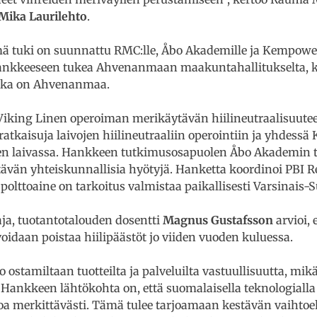
Mika Laurilehto
.
ä tuki on suunnattu RMC:lle, Åbo Akademille ja Kempowe
hankkeeseen tukea Ahvenanmaan maakuntahallitukselta, ko
aikka on Ahvenanmaa.
Viking Linen operoiman merikäytävän hiilineutraalisuut
ratkaisuja laivojen hiilineutraaliin operointiin ja yhdes
en laivassa. Hankkeen tutkimusosapuolen Åbo Akademin 
tävän yhteiskunnallisia hyötyjä. Hanketta koordinoi PBI R
olttoaine on tarkoitus valmistaa paikallisesti Varsinais-
a, tuotantotalouden dosentti
Magnus Gustafsson
arvioi, 
voidaan poistaa hiilipäästöt jo viiden vuoden kuluessa.
ostamiltaan tuotteilta ja palveluilta vastuullisuutta, mikä
. Hankkeen lähtökohta on, että suomalaisella teknologiall
 merkittävästi. Tämä tulee tarjoamaan kestävän vaihtoe