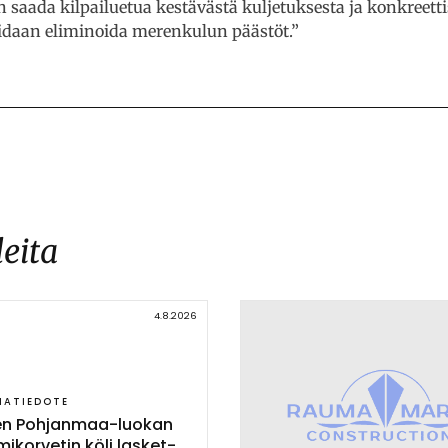
 saada kilpailuetua kestävästä kuljetuksesta ja konkreetti
oidaan eliminoida merenkulun päästöt.”
leita
4.8.2026
IATIEDOTE
nen Poh­jan­maa-luo­kan
mi­kor­ve­tin kö­li las­ket­