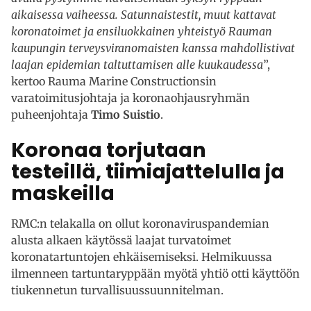
aikaisessa vaiheessa. Satunnaistestit, muut kattavat
koronatoimet ja ensiluokkainen yhteistyö Rauman
kaupungin terveysviranomaisten kanssa mahdollistivat
laajan epidemian taltuttamisen alle kuukaudessa
”,
kertoo Rauma Marine Constructionsin
varatoimitusjohtaja ja koronaohjausryhmän
puheenjohtaja
Timo Suistio
.
Koronaa torjutaan
testeillä, tiimiajattelulla ja
maskeilla
RMC:n telakalla on ollut koronaviruspandemian
alusta alkaen käytössä laajat turvatoimet
koronatartuntojen ehkäisemiseksi. Helmikuussa
ilmenneen tartuntaryppään myötä yhtiö otti käyttöön
tiukennetun turvallisuussuunnitelman.