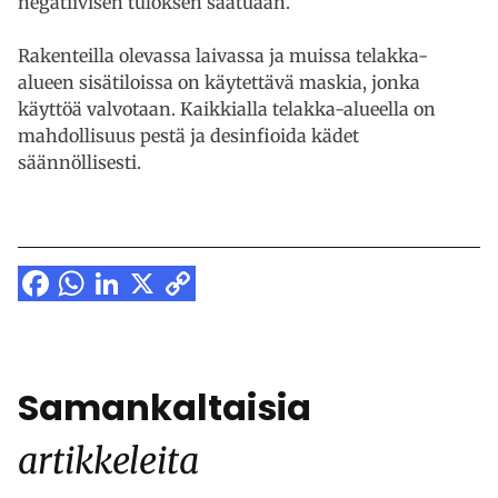
negatiivisen tuloksen saatuaan.
Rakenteilla olevassa laivassa ja muissa telakka-
alueen sisätiloissa on käytettävä maskia, jonka
käyttöä valvotaan. Kaikkialla telakka-alueella on
mahdollisuus pestä ja desinfioida kädet
säännöllisesti.
Facebook
WhatsApp
LinkedIn
X
Copy
Link
Samankaltaisia
artikkeleita