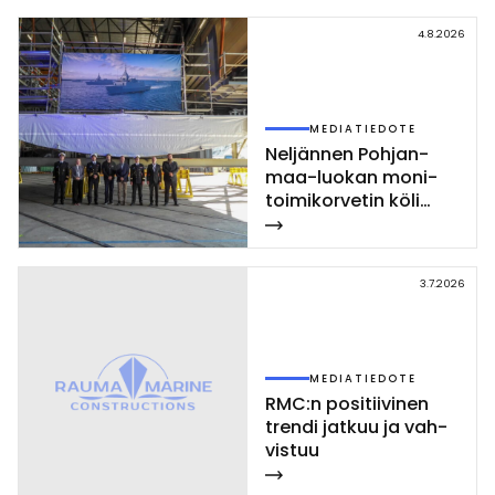
4.8.2026
MEDIATIEDOTE
Nel­jän­nen Poh­jan­
maa-luo­kan mo­ni­
toi­mi­kor­ve­tin kö­li
las­ket­tiin Rau­mal­la
3.7.2026
MEDIATIEDOTE
RMC:n po­si­tii­vi­nen
tren­di jat­kuu ja vah­
vis­tuu