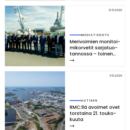
21.5.2026
MEDIATIEDOTE
Me­ri­voi­mien mo­ni­toi­
mi­kor­ve­tit sar­ja­tuo­
tan­nos­sa – toi­nen
Poh­jan­maa-luo­kan
kor­vet­ti las­ket­tiin ve­
sil­le Rau­mal­la
11.5.2026
UUTINEN
RMC:llä avoi­met ovet
tors­tai­na 21. tou­ko­
kuu­ta