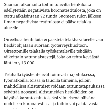
Suoraan ulkomailta töihin tulevilta henkilöiltä
edellytetään negatiivista koronatestitulosta, joka on
otettu aikaisintaan 72 tuntia Suomeen tulon jälkeen.
Ilman negatiivista testitulosta ei pääse telakka-
alueelle.
Oireellisia henkilöitä ei päästetä telakka-alueelle vaan
heidät ohjataan suoraan työterveyshuoltoon.
Oireettomille telakalla työskenteleville tehdään
viikoittain satunnaistestejä, joita on tehty keväästä
lähtien yli 3 000.
Telakalla työskentelevät toimivat majoituksessa,
työmatkoilla, töissä ja tauoilla tiimeinä, jolloin
mahdolliset altistumiset voidaan tartuntatapauksissa
selvittää nopeasti. Altistuneiden henkilöiden on
käytävä karanteenin toiseksi viimeisenä päivänä
uudelleen koronatestissä, ja töihin voi palata vasta