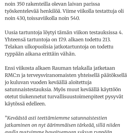
noin 350 rakenteilla olevan laivan parissa
työskentelevää henkilöä. Viime viikolla testattuja oli
noin 430, toissaviikolla noin 540.
Uusia tartuntoja löytyi tämän viikon testauksissa 4.
Yhteensä tartuntoja on 17.9. alkaen todettu 213.
Telakan ulkopuolisia jatkotartuntoja on todettu
ryppään aikana erittäin vähän.
Ensi viikosta alkaen Rauman telakalla jatketaan
RMC:n ja terveysviranomaisten yhteisellä päätöksellä
jo kuluvan vuoden keväällä aloitettuja
satunnaistestauksia. Myös muut keväällä käyttöön
otetut tiukennetut turvallisuustoimenpiteet pysyvät
käytössä edelleen.
”
Keväästä asti teettämiemme satunnaistestien
jatkaminen on nyt äärimmäisen tärkeää, sillä niiden
avulla pystyimme havaitsemaan syksyn ryppään