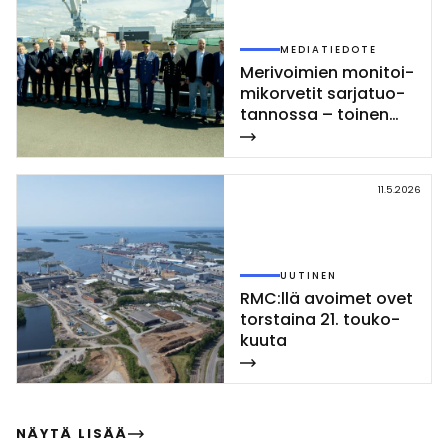
MEDIATIEDOTE
Me­ri­voi­mien mo­ni­toi­
mi­kor­ve­tit sar­ja­tuo­
tan­nos­sa – toi­nen
Poh­jan­maa-luo­kan
kor­vet­ti las­ket­tiin ve­
sil­le Rau­mal­la
11.5.2026
UUTINEN
RMC:llä avoi­met ovet
tors­tai­na 21. tou­ko­
kuu­ta
NÄYTÄ LISÄÄ