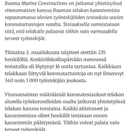
Rauma Marine Constructions on jatkanut yhteistyössä
viranomaisten kanssa Rauman telakan karanteenista
vapautumassa olevien työntekijöiden testauksia uusien
koronatartuntojen varalta. Testauksella varmistutaan
siitä, että telakalle palaavat töihin vain varmuudella
terveet työntekijät.
Tiistaina 2. maaliskuuta näytteet otettiin 235
henkilöltä. Keskiviikkoiltapäivään mennessä
testatuilta oli löytynyt 16 uutta tartuntaa. Kaikkiaan
telakkaan liittyviä koronatartuntoja on nyt ilmennyt
340 noin 1 000 työntekijän joukosta.
Viranomaisten määräämät koronatestaukset telakan
alueella työskennelleiden osalta jatkuvat yhteistyössä
telakan kanssa torstaina. Kaikki altistuneet ja
karanteenissa olleet henkilöt testataan ennen
karanteenin päättymistä. Töihin voivat palata vain
terveet työntekijät.