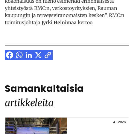
kokonaisuus on hieno esimerkki erinomaisesta
yhteistyöstä RMC:n, verkostoyrityksien, Rauman
kaupungin ja terveysviranomaisten kesken”, RMC:n
toimitusjohtaja
Jyrki Heinimaa
kertoo.
Facebook
WhatsApp
LinkedIn
X
Copy
Link
Samankaltaisia
artikkeleita
4.8.2026