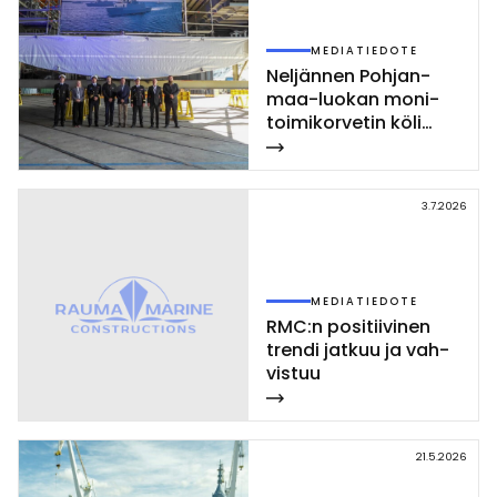
MEDIATIEDOTE
Nel­jän­nen Poh­jan­
maa-luo­kan mo­ni­
toi­mi­kor­ve­tin kö­li
las­ket­tiin Rau­mal­la
3.7.2026
MEDIATIEDOTE
RMC:n po­si­tii­vi­nen
tren­di jat­kuu ja vah­
vis­tuu
21.5.2026