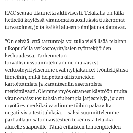
RMC seuraa tilannetta aktiivisesti. Telakalla on tällä
hetkellä käytössä viranomaissuosituksia tiukemmat
turvatoimet, joita kaikki alueen toimijat noudattavat.
”On selvää, että tartuntoja voi tulla vielä lisää telakan
ulkopuolella verkostoyrityksien työntekijöiden
keskuudessa. Tarkennetun
turvallisuussuunnitelmamme mukaisesti
verkostoyrityksemme ovat nyt jakaneet työntekijänsä
tiimeihin, mikä helpottaa altistuneiden
kartoittamista ja karanteeniin asettamista
merkittävästi. Olemme myös ottaneet käyttöön muita
viranomaissuosituksia tiukempia järjestelyjä, joiden
myötä esimerkiksi vaadimme töihin palaavilta
negatiivisia testituloksia. Lisäksi suunnittelemme
parhaillaan satunnaistestien tekemistä telakka-
alueelle saapuville. Tämä erilaisten toimenpiteiden