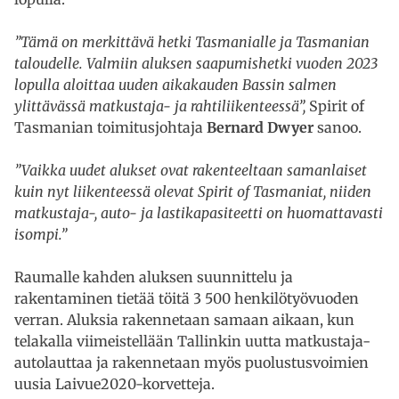
”Tämä on merkittävä hetki Tasmanialle ja Tasmanian
taloudelle. Valmiin aluksen saapumishetki vuoden 2023
lopulla aloittaa uuden aikakauden Bassin salmen
ylittävässä matkustaja- ja rahtiliikenteessä”,
Spirit of
Tasmanian toimitusjohtaja
Bernard Dwyer
sanoo.
”Vaikka uudet alukset ovat rakenteeltaan samanlaiset
kuin nyt liikenteessä olevat Spirit of Tasmaniat, niiden
matkustaja-, auto- ja lastikapasiteetti on huomattavasti
isompi.”
Raumalle kahden aluksen suunnittelu ja
rakentaminen tietää töitä 3 500 henkilötyövuoden
verran. Aluksia rakennetaan samaan aikaan, kun
telakalla viimeistellään Tallinkin uutta matkustaja-
autolauttaa ja rakennetaan myös puolustusvoimien
uusia Laivue2020-korvetteja.