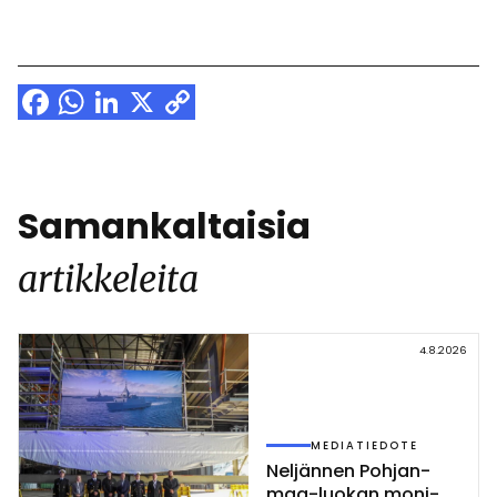
Facebook
WhatsApp
LinkedIn
X
Copy
Link
Samankaltaisia
artikkeleita
4.8.2026
MEDIATIEDOTE
Nel­jän­nen Poh­jan­
maa-luo­kan mo­ni­