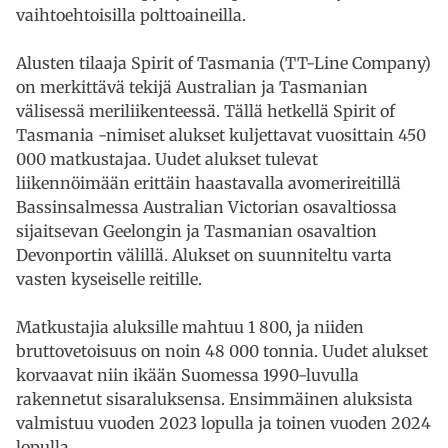
vaihtoehtoisilla polttoaineilla.
Alusten tilaaja Spirit of Tasmania (TT-Line Company)
on merkittävä tekijä Australian ja Tasmanian
välisessä meriliikenteessä. Tällä hetkellä Spirit of
Tasmania -nimiset alukset kuljettavat vuosittain 450
000 matkustajaa. Uudet alukset tulevat
liikennöimään erittäin haastavalla avomerireitillä
Bassinsalmessa Australian Victorian osavaltiossa
sijaitsevan Geelongin ja Tasmanian osavaltion
Devonportin välillä. Alukset on suunniteltu varta
vasten kyseiselle reitille.
Matkustajia aluksille mahtuu 1 800, ja niiden
bruttovetoisuus on noin 48 000 tonnia. Uudet alukset
korvaavat niin ikään Suomessa 1990-luvulla
rakennetut sisaraluksensa. Ensimmäinen aluksista
valmistuu vuoden 2023 lopulla ja toinen vuoden 2024
lopulla.