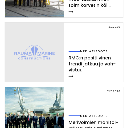
toi­mi­kor­ve­tin kö­li
las­ket­tiin Rau­mal­la
3.7.2026
MEDIATIEDOTE
RMC:n po­si­tii­vi­nen
tren­di jat­kuu ja vah­
vis­tuu
21.5.2026
MEDIATIEDOTE
Me­ri­voi­mien mo­ni­toi­