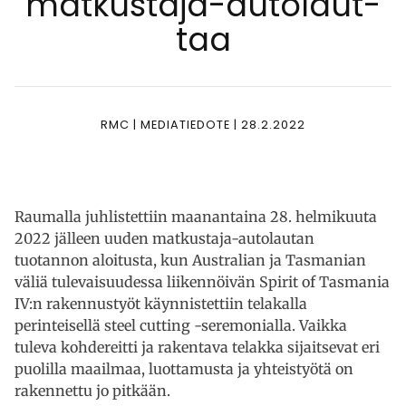
mat­kus­ta­ja-au­to­laut­
taa
RMC | MEDIATIEDOTE | 28.2.2022
Raumalla juhlistettiin maanantaina 28. helmikuuta
2022 jälleen uuden matkustaja-autolautan
tuotannon aloitusta, kun Australian ja Tasmanian
väliä tulevaisuudessa liikennöivän Spirit of Tasmania
IV:n rakennustyöt käynnistettiin telakalla
perinteisellä steel cutting -seremonialla. Vaikka
tuleva kohdereitti ja rakentava telakka sijaitsevat eri
puolilla maailmaa, luottamusta ja yhteistyötä on
rakennettu jo pitkään.