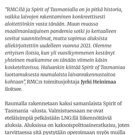
”RMC:llä ja Spirit of Tasmanialla on jo pitkä historia,
vaikka laivojen rakentaminen konkreettisesti
aloitettiinkin vasta tänään. Muun muassa
maailmanlaajuinen pandemia sotki jo kertaalleen
sovitut suunnitelmat, mutta sopimus aluksista
allekirjoitettiin uudelleen vuonna 2021. Olemme
erityisen iloisia, kun yli vuosikymmenen kestänyt
yhteinen matkamme on tänään viimein käsin
kosketeltavissa. Haluankin kiittää Spirit of Tasmaniaa
luottamuksesta raumalaista laivanrakennustaitoa
kohtaan”,
RMC:n toimitusjohtaja
Jyrki Heinimaa
iloitsee.
Raumalla rakennetaan kaksi samanlaista Spirit of
Tasmania -alusta. Valmistuessaan ne ovat
eteläisimpiä pelkästään LNG:llä liikennöitäviä
aluksia. Aluksissa on kaksoispolttoaineratkaisu, joten
tarvittaessa sitä pystytään operoimaan myös muilla