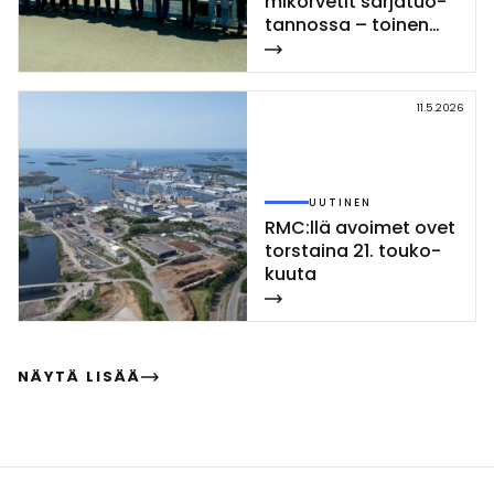
mi­kor­ve­tit sar­ja­tuo­
tan­nos­sa – toi­nen
Poh­jan­maa-luo­kan
kor­vet­ti las­ket­tiin ve­
sil­le Rau­mal­la
11.5.2026
UUTINEN
RMC:llä avoi­met ovet
tors­tai­na 21. tou­ko­
kuu­ta
NÄYTÄ LISÄÄ