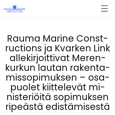
Ohita
sisältöön
Rau­ma Ma­ri­ne Const­
ruc­tions ja Kvar­ken Link
al­le­kir­joit­ti­vat Me­ren­
kur­kun lau­tan ra­ken­ta­
mis­so­pi­muk­sen – osa­
puo­let kiit­te­le­vät mi­
nis­te­riöi­tä so­pi­muk­sen
ri­peäs­tä edis­tä­mi­ses­tä