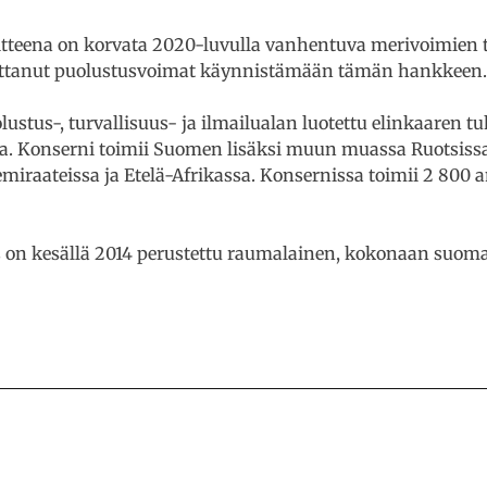
tteena on korvata 2020-luvulla vanhentuva merivoimien ta
uuttanut puolustusvoimat käynnistämään tämän hankkeen.
ustus-, turvallisuus- ja ilmailualan luotettu elinkaaren tu
ja. Konserni toimii Suomen lisäksi muun muassa Ruotsissa,
miraateissa ja Etelä-Afrikassa. Konsernissa toimii 2 800 
on kesällä 2014 perustettu raumalainen, kokonaan suoma