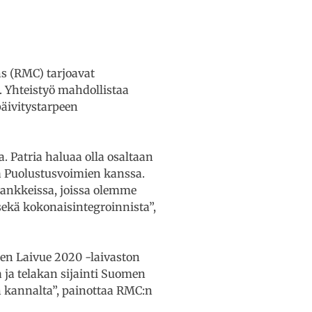
s (RMC) tarjoavat
. Yhteistyö mahdollistaa
päivitystarpeen
 Patria haluaa olla osaltaan
ä Puolustusvoimien kanssa.
hankkeissa, joissa olemme
sekä kokonaisintegroinnista”,
en Laivue 2020 -laivaston
ja telakan sijainti Suomen
n kannalta”, painottaa RMC:n