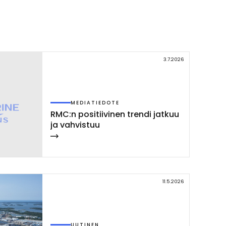
Link
3.7.2026
MEDIATIEDOTE
RMC:n po­si­tii­vi­nen tren­di jat­kuu
ja vah­vis­tuu
11.5.2026
UUTINEN