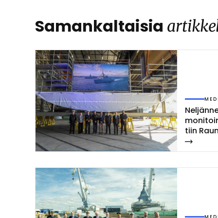
Samankaltaisia
artikke
MED
Nel­jän­
mo­ni­toi­
tiin Rau­
MED