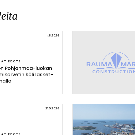
leita
4.8.2026
IATIEDOTE
nen Poh­jan­maa-luo­kan
mi­kor­ve­tin kö­li las­ket­
mal­la
21.5.2026
IATIEDOTE