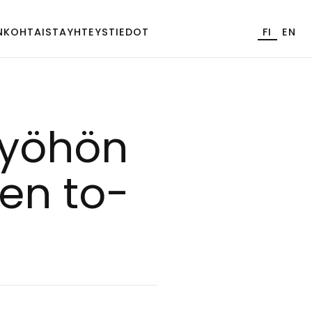
NKOHTAISTA
YHTEYSTIEDOT
FI
EN
työ­hön
een to­