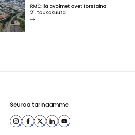
RMC:llä avoi­met ovet tors­tai­na
21. tou­ko­kuu­ta
Seuraa tarinaamme