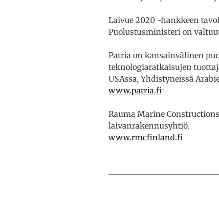
Laivue 2020 -hankkeen tavoi
Puolustusministeri on valt
Patria on kansainvälinen puol
teknologiaratkaisujen tuotta
USAssa, Yhdistyneissä Arabie
www.patria.fi
Rauma Marine Constructions 
laivanrakennusyhtiö.
www.rmcfinland.fi