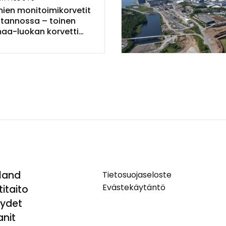
mien mo­ni­toi­mi­kor­ve­tit
o­tan­nos­sa – toi­nen
aa-luo­kan kor­vet­ti
in ve­sil­le Rau­mal­la
land
Tietosuojaseloste
Evästekäytäntö
itaito
yydet
nit