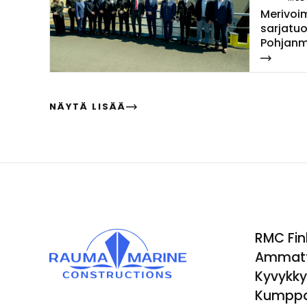
Me­ri­voi­
sar­ja­tu
Poh­jan­m
las­ket­ti
NÄYTÄ LISÄÄ
RMC Fin
Ammatt
Kyvykk
Kumppa