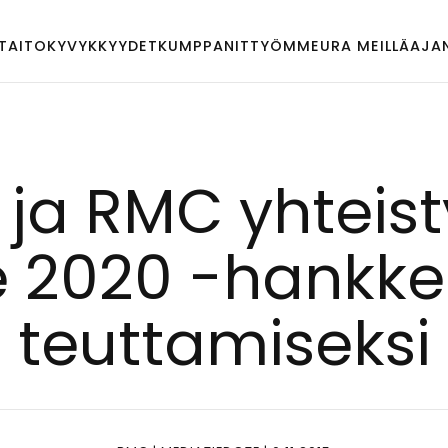
TAITO
KYVYKKYYDET
KUMPPANIT
TYÖMME
URA MEILLÄ
AJA
a ja RMC yh­teis­
e 2020 -hank­k
teut­ta­mi­sek­si