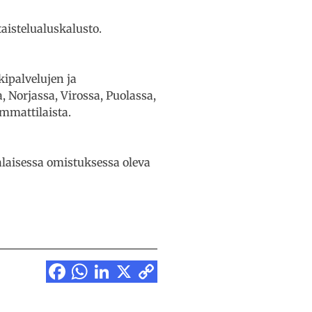
istelualuskalusto.
kipalvelujen ja
 Norjassa, Virossa, Puolassa,
ammattilaista.
laisessa omistuksessa oleva
Facebook
WhatsApp
LinkedIn
X
Copy