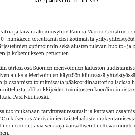
RMC | MEDIATIEDOTE | 6.11.2015
 Patria ja laivanrakennusyhtiö Rauma Marine Construction
 -hankkeen toteuttamiseksi kotimaista yritysyhteistyötä
ärjestelmien optimoinnin sekä alusten tulevan huolto- ja 
en ja kokemukseen perustuen.
äin tärkeä osa Suomen merivoimien kaluston uudistamista.
en aluksia Merivoimien käyttöön kiinteässä yhteistyöss
 ja osaamista toimimisesta pääkoordinaattorina isoissa 
nnittelusta, alihankkijoiden toimitusten koordinoinnista 
htaja Pasi Niinikoski.
a tuo mukanaan tarvittavat resurssit ja kattavan osaamis
C:n kokemus Merivoimien taistelualusten rakentamisesta 
ä huomioonotettavia seikkoja kansallisen huoltovarmuude
nen.