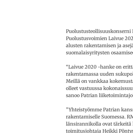
Puolustusteollisuuskonserni
Puolustusvoimien Laivue 2020
alusten rakentamisen ja asej
suomalaisyritysten osaamise
“Laivue 2020 -hanke on eritt
rakentamassa uuden sukupolv
Meillä on vankkaa kokemusta
olleet vastuussa kokonaissuu
sanoo Patrian liiketoimintajo
”Yhteistyömme Patrian kanss
rakentamiselle Suomessa. RM
länsirannikolla ovat tärkeit
toimitusjohtaja Heikki Pönty