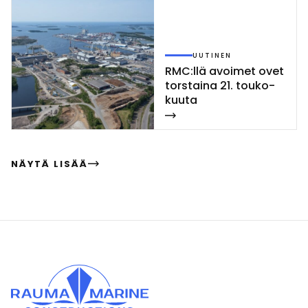
UUTINEN
RMC:llä avoi­met ovet
tors­tai­na 21. tou­ko­
kuu­ta
NÄYTÄ LISÄÄ