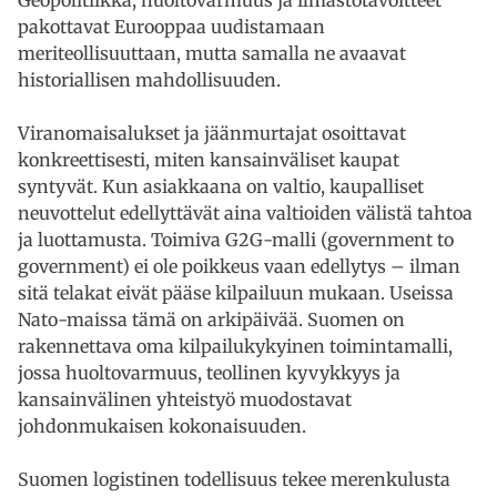
pakottavat Eurooppaa uudistamaan
meriteollisuuttaan, mutta samalla ne avaavat
historiallisen mahdollisuuden.
Viranomaisalukset ja jäänmurtajat osoittavat
konkreettisesti, miten kansainväliset kaupat
syntyvät. Kun asiakkaana on valtio, kaupalliset
neuvottelut edellyttävät aina valtioiden välistä tahtoa
ja luottamusta. Toimiva G2G-malli (government to
government) ei ole poikkeus vaan edellytys – ilman
sitä telakat eivät pääse kilpailuun mukaan. Useissa
Nato-maissa tämä on arkipäivää. Suomen on
rakennettava oma kilpailukykyinen toimintamalli,
jossa huoltovarmuus, teollinen kyvykkyys ja
kansainvälinen yhteistyö muodostavat
johdonmukaisen kokonaisuuden.
Suomen logistinen todellisuus tekee merenkulusta