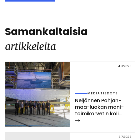
Facebook
WhatsApp
LinkedIn
X
Copy
Link
Samankaltaisia
artikkeleita
4.8.2026
MEDIATIEDOTE
Nel­jän­nen Poh­jan­
maa-luo­kan mo­ni­
toi­mi­kor­ve­tin kö­li
las­ket­tiin Rau­mal­la
3.7.2026