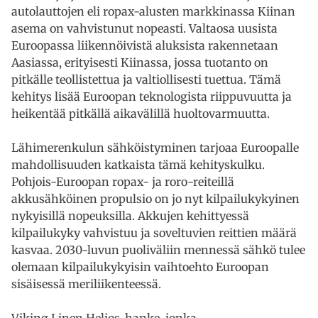
autolauttojen eli ropax-alusten markkinassa Kiinan
asema on vahvistunut nopeasti. Valtaosa uusista
Euroopassa liikennöivistä aluksista rakennetaan
Aasiassa, erityisesti Kiinassa, jossa tuotanto on
pitkälle teollistettua ja valtiollisesti tuettua. Tämä
kehitys lisää Euroopan teknologista riippuvuutta ja
heikentää pitkällä aikavälillä huoltovarmuutta.
Lähimerenkulun sähköistyminen tarjoaa Euroopalle
mahdollisuuden katkaista tämä kehityskulku.
Pohjois-Euroopan ropax- ja roro-reiteillä
akkusähköinen propulsio on jo nyt kilpailukykyinen
nykyisillä nopeuksilla. Akkujen kehittyessä
kilpailukyky vahvistuu ja soveltuvien reittien määrä
kasvaa. 2030-luvun puoliväliin mennessä sähkö tulee
olemaan kilpailukykyisin vaihtoehto Euroopan
sisäisessä meriliikenteessä.
Viking Linen Helios-hanke, jonka