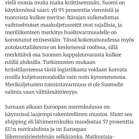
vielä monia muita maita kriittisemmän. Suomi on
käytännössä saari: yli 95 prosenttia viennistä ja
tuonnista kulkee meritse. Itärajan sulkeuduttua
vaihtoehtoiset maakuljetusreitit ovat rajallisia, ja
meriliikenteen merkitys huoltovarmuudelle on
korostunut entisestään. Tässä kokonaisuudessa myös
autolauttaliikenne on keskeisessä roolissa, sillä
merkittävä osa Suomen kappaletavarasta kulkee
näillä aluksilla. Tutkimusten mukaan
kriisitilanteessa tästä logistiikasta voidaan korvata
muilla kuljetusmuodoilla vain noin kymmenesosa.
Merikuljetusten toimintavarmuus ei ole Suomelle
valinta vaan välttämättömyys.
Samaan aikaan Euroopan merenkulussa on
käynnissä laajempi rakenteellinen muutos. Short sea
shipping eli lähimerenkulku muodostaa 57 prosenttia
EU:n merirahdista ja on Euroopan
liikennejärjestelmän selkäranka. Matkustaja-