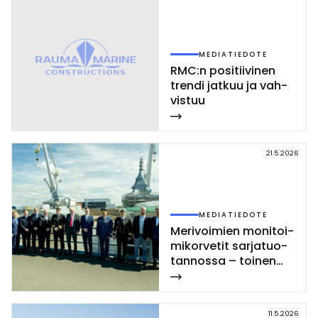
MEDIATIEDOTE
RMC:n po­si­tii­vi­nen
tren­di jat­kuu ja vah­
vis­tuu
21.5.2026
MEDIATIEDOTE
Me­ri­voi­mien mo­ni­toi­
mi­kor­ve­tit sar­ja­tuo­
tan­nos­sa – toi­nen
Poh­jan­maa-luo­kan
kor­vet­ti las­ket­tiin ve­
sil­le Rau­mal­la
11.5.2026