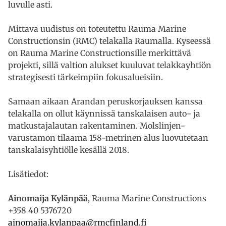
luvulle asti.
Mittava uudistus on toteutettu Rauma Marine
Constructionsin (RMC) telakalla Raumalla. Kyseessä
on Rauma Marine Constructionsille merkittävä
projekti, sillä valtion alukset kuuluvat telakkayhtiön
strategisesti tärkeimpiin fokusalueisiin.
Samaan aikaan Arandan peruskorjauksen kanssa
telakalla on ollut käynnissä tanskalaisen auto- ja
matkustajalautan rakentaminen. Molslinjen-
varustamon tilaama 158-metrinen alus luovutetaan
tanskalaisyhtiölle kesällä 2018.
Lisätiedot:
Ainomaija Kylänpää
, Rauma Marine Constructions
+358 40 5376720
ainomaija.kylanpaa@rmcfinland.fi