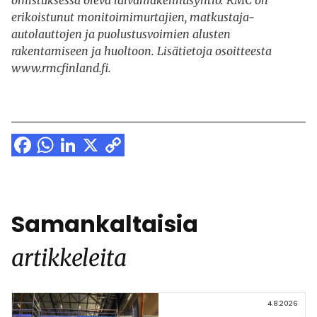
omistuksessa oleva laivanrakennusyhtiö. RMC on
erikoistunut monitoimimurtajien, matkustaja-
autolauttojen ja puolustusvoimien alusten
rakentamiseen ja huoltoon. Lisätietoja osoitteesta
www.rmcfinland.fi.
Facebook
WhatsApp
LinkedIn
X
Copy
Link
Samankaltaisia
artikkeleita
4.8.2026