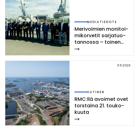
MEDIATIEDOTE
Me­ri­voi­mien mo­ni­toi­
mi­kor­ve­tit sar­ja­tuo­
tan­nos­sa – toi­nen
Poh­jan­maa-luo­kan
kor­vet­ti las­ket­tiin ve­
sil­le Rau­mal­la
11.5.2026
UUTINEN
RMC:llä avoi­met ovet
tors­tai­na 21. tou­ko­
kuu­ta