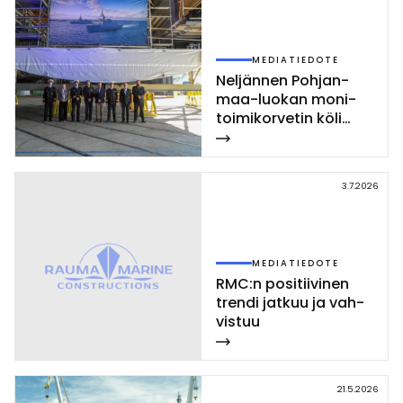
MEDIATIEDOTE
Nel­jän­nen Poh­jan­
maa-luo­kan mo­ni­
toi­mi­kor­ve­tin kö­li
las­ket­tiin Rau­mal­la
3.7.2026
MEDIATIEDOTE
RMC:n po­si­tii­vi­nen
tren­di jat­kuu ja vah­
vis­tuu
21.5.2026