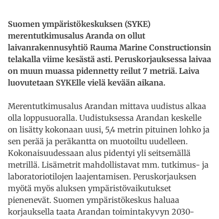
Suomen ympäristökeskuksen (SYKE)
merentutkimusalus Aranda on ollut
laivanrakennusyhtiö Rauma Marine Constructionsin
telakalla viime kesästä asti. Peruskorjauksessa laivaa
on muun muassa pidennetty reilut 7 metriä. Laiva
luovutetaan SYKElle vielä kevään aikana.
Merentutkimusalus Arandan mittava uudistus alkaa
olla loppusuoralla. Uudistuksessa Arandan keskelle
on lisätty kokonaan uusi, 5,4 metrin pituinen lohko ja
sen perää ja peräkantta on muotoiltu uudelleen.
Kokonaisuudessaan alus pidentyi yli seitsemällä
metrillä. Lisämetrit mahdollistavat mm. tutkimus- ja
laboratoriotilojen laajentamisen. Peruskorjauksen
myötä myös aluksen ympäristövaikutukset
pienenevät. Suomen ympäristökeskus haluaa
korjauksella taata Arandan toimintakyvyn 2030-