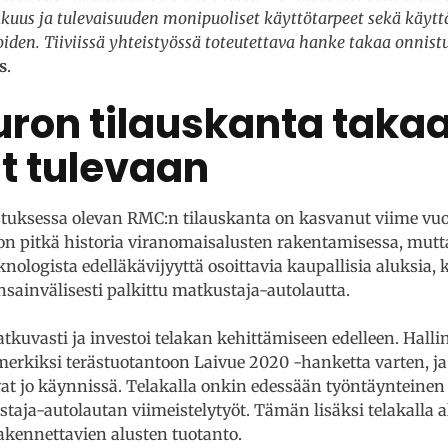
kkuus ja tulevaisuuden monipuoliset käyttötarpeet sekä käytt
iden. Tiiviissä yhteistyössä toteutettava hanke takaa onnis
s
.
euron tilauskanta taka
it tulevaan
uksessa olevan RMC:n tilauskanta on kasvanut viime vuosi
on pitkä historia viranomaisalusten rakentamisessa, mutta
nologista edelläkävijyyttä osoittavia kaupallisia aluksia,
nsainvälisesti palkittu matkustaja-autolautta.
tkuvasti ja investoi telakan kehittämiseen edelleen. Halli
imerkiksi terästuotantoon Laivue 2020 -hanketta varten, j
at jo käynnissä. Telakalla onkin edessään työntäynteinen k
aja-autolautan viimeistelytyöt. Tämän lisäksi telakalla 
rakennettavien alusten tuotanto.