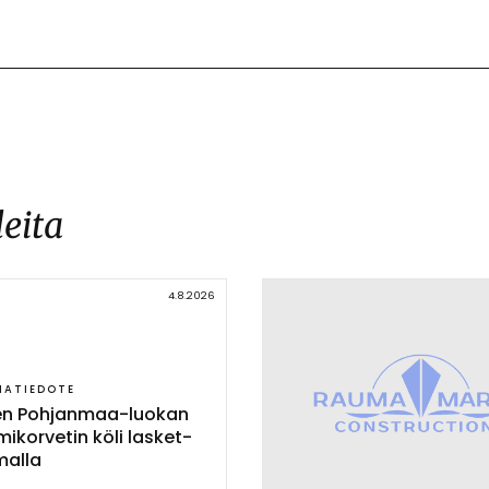
leita
4.8.2026
IATIEDOTE
nen Poh­jan­maa-luo­kan
mi­kor­ve­tin kö­li las­ket­
mal­la