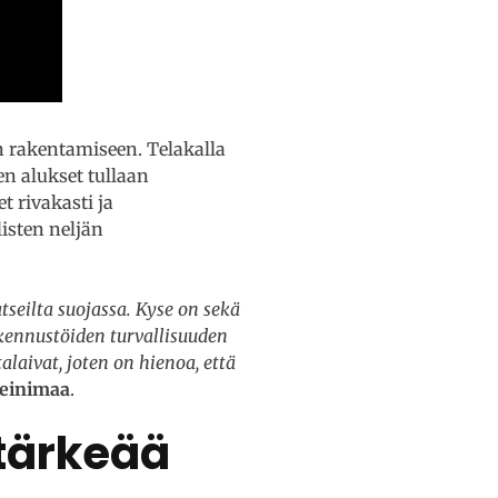
 rakentamiseen. Telakalla
en alukset tullaan
t rivakasti ja
isten neljän
tseilta suojassa. Kyse on sekä
kennustöiden turvallisuuden
laivat, joten on hienoa, että
Heinimaa
.
ntärkeää