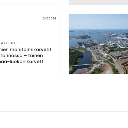
21.5.2026
IATIEDOTE
mien mo­ni­toi­mi­kor­ve­tit
o­tan­nos­sa – toi­nen
aa-luo­kan kor­vet­ti
in ve­sil­le Rau­mal­la