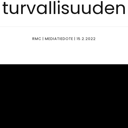
tur­val­li­suu­den
RMC | MEDIATIEDOTE | 15.2.2022