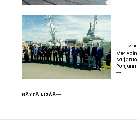
MED
Me­ri­voi­
sar­ja­tu
Poh­jan­m
las­ket­ti
NÄYTÄ LISÄÄ