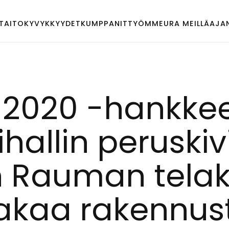
TAITO
KYVYKKYYDET
KUMPPANIT
TYÖMME
URA MEILLÄ
AJA
e 2020 -hank­k
i­hal­lin pe­rus­k
in Rau­man te­la­k
ta­kaa ra­ken­nus