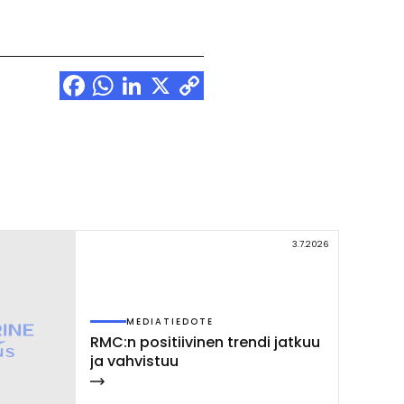
Facebook
WhatsApp
LinkedIn
X
Copy
Link
3.7.2026
MEDIATIEDOTE
RMC:n po­si­tii­vi­nen tren­di jat­kuu
ja vah­vis­tuu