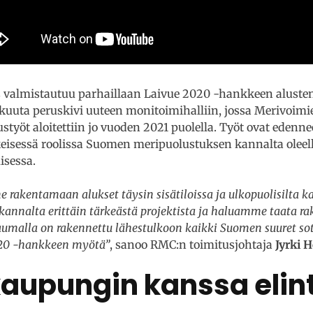
valmistautuu parhaillaan Laivue 2020 -hankkeen alusten
ikuuta peruskivi uuteen monitoimihalliin, jossa Merivoimi
yöt aloitettiin jo vuoden 2021 puolella. Työt ovat edennee
keisessä roolissa Suomen meripuolustuksen kannalta oleell
isessa.
e rakentamaan alukset täysin sisätiloissa ja ulkopuolisilta ka
nnalta erittäin tärkeästä projektista ja haluamme taata ra
umalla on rakennettu lähestulkoon kaikki Suomen suuret sota
020 -hankkeen myötä”
, sanoo RMC:n toimitusjohtaja
Jyrki 
kaupungin kanssa eli