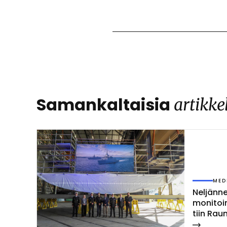
Samankaltaisia
artikke
MED
Nel­jän­
mo­ni­toi­
tiin Rau­