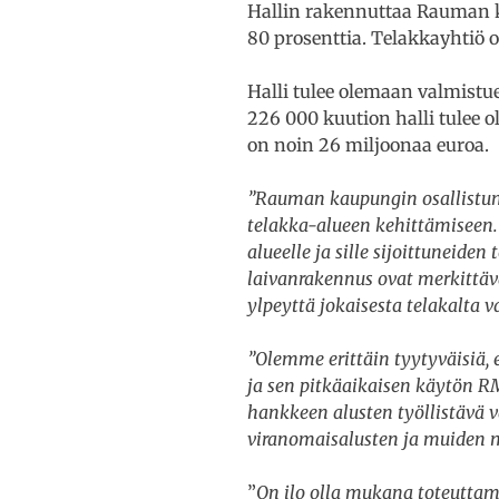
Hallin rakennuttaa Rauman k
80 prosenttia. Telakkayhtiö o
Halli tulee olemaan valmistue
226 000 kuution halli tulee
on noin 26 miljoonaa euroa.
”Rauman kaupungin osallistum
telakka-alueen kehittämiseen.
alueelle ja sille sijoittuneide
laivanrakennus ovat merkittäv
ylpeyttä jokaisesta telakalta 
”Olemme erittäin tyytyväisiä,
ja sen pitkäaikaisen käytön RM
hankkeen alusten työllistävä v
viranomaisalusten ja muiden 
”
On ilo olla mukana toteuttam