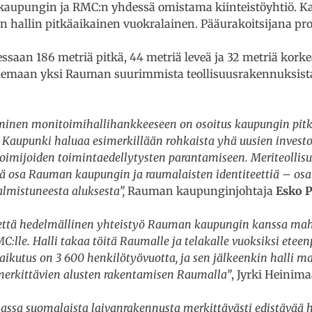
aupungin ja RMC:n yhdessä omistama kiinteistöyhtiö. K
n hallin pitkäaikainen vuokralainen. Pääurakoitsijana pro
ssaan 186 metriä pitkä, 44 metriä leveä ja 32 metriä korke
 olemaan yksi Rauman suurimmista teollisuusrakennuksist
inen monitoimihallihankkeeseen on osoitus kaupungin pitkä
 Kaupunki haluaa esimerkillään rohkaista yhä uusien invest
n toimijoiden toimintaedellytysten parantamiseen. Meriteollisu
ä osa Rauman kaupungin ja raumalaisten identiteettiä – osa
valmistuneesta aluksesta”,
Rauman kaupunginjohtaja
Esko P
 että hedelmällinen yhteistyö Rauman kaupungin kanssa mah
C:lle. Halli takaa töitä Raumalle ja telakalle vuoksiksi etee
aikutus on 3 600 henkilötyövuotta, ja sen jälkeenkin halli ma
merkittävien alusten rakentamisen Raumalla”
, Jyrki Heinima
assa suomalaista laivanrakennusta merkittävästi edistävää 