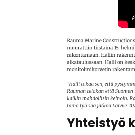
Rauma Marine Constructions 
muurattiin tiistaina 15. helm
rakentamaan. Hallin rakennust
aikataulussaan. Halli on kes
monitoimikorvetin rakentam
”Halli takaa sen, että pystymm
Rauman telakan että Suomen ka
kaikin mahdollisin keinoin. Ra
tämä työ saa jatkoa Laivue 2
Yhteistyö 