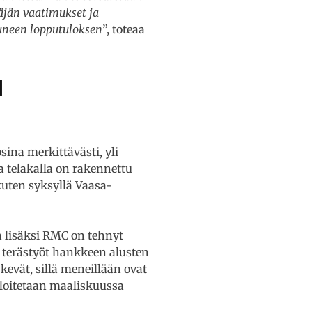
äjän vaatimukset ja
tuneen lopputuloksen
”, toteaa
a
na merkittävästi, yli
 telakalla on rakennettu
 kuten syksyllä Vaasa-
n lisäksi RMC on tehnyt
a terästyöt hankkeen alusten
evät, sillä meneillään ovat
aloitetaan maaliskuussa