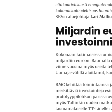
elinkaariviisaasti energiateho
kokonaistaloudellisuus huomio
SRV:n aluejohtaja
Lari Malliu
Miljardin 
investoinn
Kokonaan kotimaisessa omist
miljardiin euroon. Raumalla 
viime vuosina myös useita tek
Uumaja-välillä aloittanut, ka
RMC kehittää toimintaansa ja
merkittäviä investointeja es
prototyyppilohkon parissa ov
myös Tallinkin uuden matkust
tasmanialaiselle TT-Linelle 