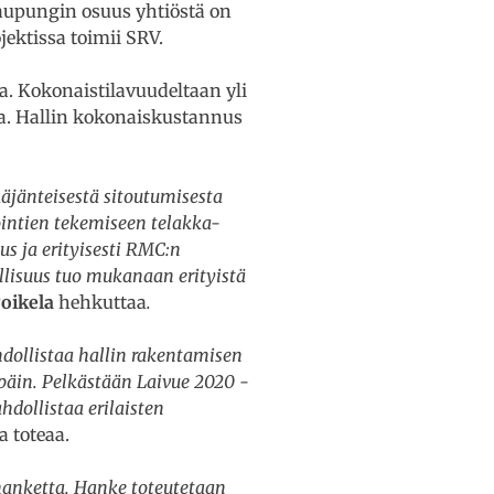
aupungin osuus yhtiöstä on
jektissa toimii SRV.
a. Kokonaistilavuudeltaan yli
a. Hallin kokonaiskustannus
jänteisestä sitoutumisesta
ointien tekemiseen telakka-
us ja erityisesti RMC:n
llisuus tuo mukanaan erityistä
oikela
hehkuttaa
.
dollistaa hallin rakentamisen
npäin. Pelkästään Laivue 2020 -
hdollistaa erilaisten
a toteaa.
hanketta. Hanke toteutetaan