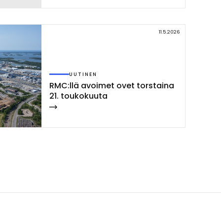
11.5.2026
UUTINEN
RMC:llä avoi­met ovet tors­tai­na
21. tou­ko­kuu­ta