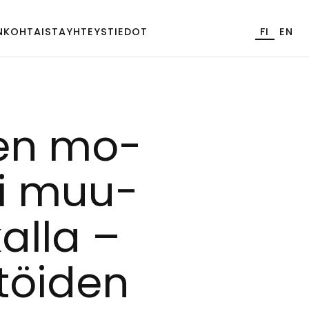
NKOHTAISTA
YHTEYSTIEDOT
FI
EN
een mo­
i­vi muu­
al­la –
­töi­den