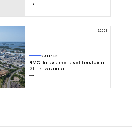
11.5.2026
UUTINEN
RMC:llä avoi­met ovet tors­tai­na
21. tou­ko­kuu­ta