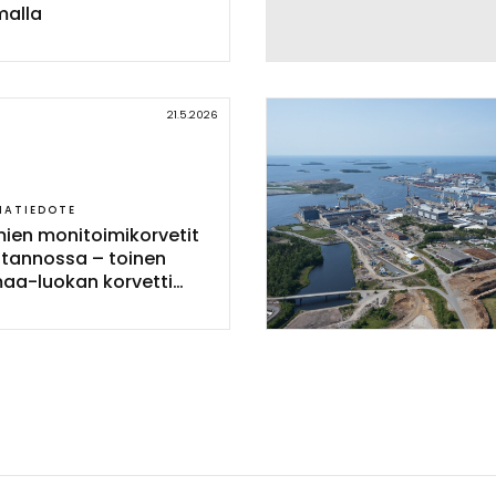
mal­la
21.5.2026
IATIEDOTE
mien mo­ni­toi­mi­kor­ve­tit
o­tan­nos­sa – toi­nen
aa-luo­kan kor­vet­ti
in ve­sil­le Rau­mal­la