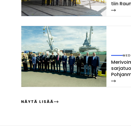
tiin Rau­
MED
Me­ri­voi­
sar­ja­tu
Poh­jan­m
las­ket­ti
NÄYTÄ LISÄÄ