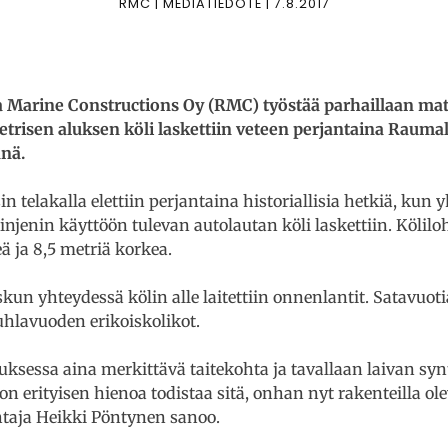
RMC | MEDIATIEDOTE | 7.8.2017
Marine Constructions Oy (RMC) työstää parhaillaan mat
etrisen aluksen köli laskettiin veteen perjantaina Raumal
änä.
 telakalla elettiin perjantaina historiallisia hetkiä, kun
injenin käyttöön tulevan autolautan köli laskettiin. Kölilo
eä ja 8,5 metriä korkea.
askun yhteydessä kölin alle laitettiin onnenlantit. Satavu
uhlavuoden erikoiskolikot.
ksessa aina merkittävä taitekohta ja tavallaan laivan syn
on erityisen hienoa todistaa sitä, onhan nyt rakenteilla ol
htaja Heikki Pöntynen sanoo.