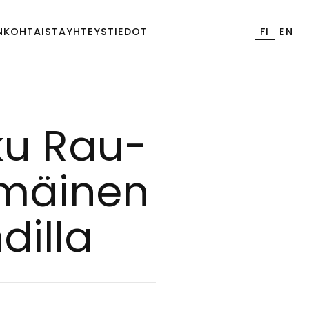
NKOHTAISTA
YHTEYSTIEDOT
FI
EN
as­ku Rau­
­mäi­nen
dil­la