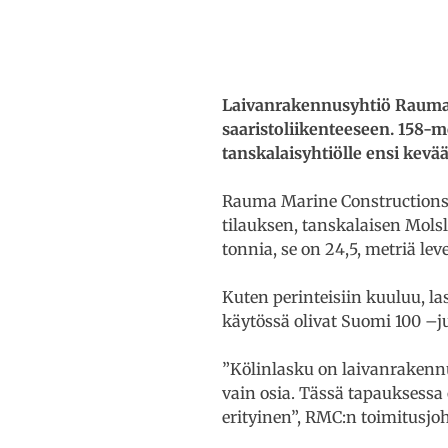
Laivanrakennusyhtiö Rauma 
saaristoliikenteeseen. 158-m
tanskalaisyhtiölle ensi kevä
Rauma Marine Constructionsin
tilauksen, tanskalaisen Molsl
tonnia, se on 24,5, metriä lev
Kuten perinteisiin kuuluu, l
käytössä olivat Suomi 100 –j
”Kölinlasku on laivanrakennu
vain osia. Tässä tapauksessa 
erityinen”, RMC:n toimitusjo