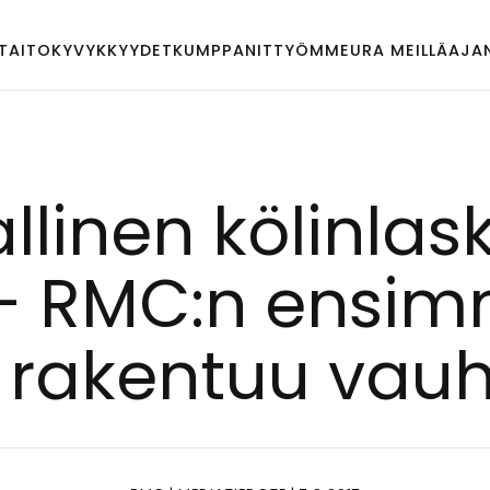
TAITO
KYVYKKYYDET
KUMPPANIT
TYÖMME
URA MEILLÄ
AJA
al­li­nen kö­lin­l
– RMC:n en­sim
ra­ken­tuu vauh­