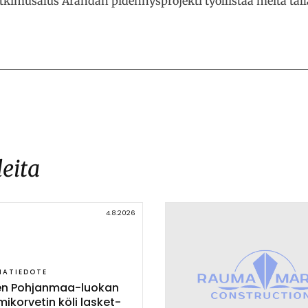
kimusalus Arandan pidennysprojekti työllistää meitä tällä
leita
4.8.2026
IATIEDOTE
nen Poh­jan­maa-luo­kan
mi­kor­ve­tin kö­li las­ket­