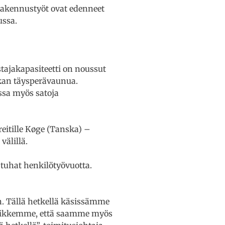
Rakennustyöt ovat edenneet
ussa.
tajakapasiteetti on noussut
kan täysperävaunua.
ssa myös satoja
eitille Køge (Tanska) –
välillä.
tuhat henkilötyövuotta.
n. Tällä hetkellä käsissämme
kaikkemme, että saamme myös