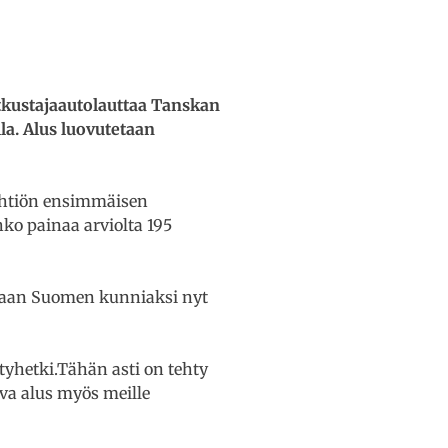
kustajaautolauttaa Tanskan
la. Alus luovutetaan
 yhtiön ensimmäisen
hko painaa arviolta 195
otiaan Suomen kunniaksi nyt
tyhetki.Tähän asti on tehty
eva alus myös meille