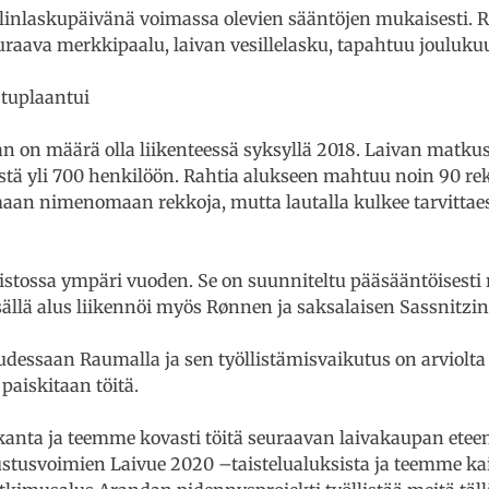
linlaskupäivänä voimassa olevien sääntöjen mukaisesti. 
aava merkkipaalu, laivan vesillelasku, tapahtuu jouluku
 tuplaantui
n on määrä olla liikenteessä syksyllä 2018. Laivan matkus
tä yli 700 henkilöön. Rahtia alukseen mahtuu noin 90 re
emaan nimenomaan rekkoja, mutta lautalla kulkee tarvittae
istossa ympäri vuoden. Se on suunniteltu pääsääntöisesti r
llä alus liikennöi myös Rønnen ja saksalaisen Sassnitzin 
essaan Raumalla ja sen työllistämisvaikutus on arviolta 
paiskitaan töitä.
skanta ja teemme kovasti töitä seuraavan laivakaupan etee
ustusvoimien Laivue 2020 –taistelualuksista ja teemme 