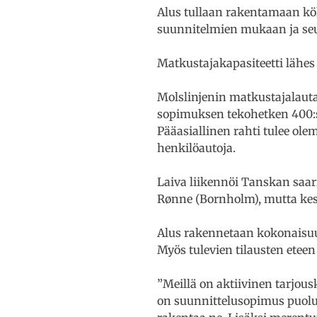
Alus tullaan rakentamaan kö
suunnitelmien mukaan ja seur
Matkustajakapasiteetti lähes
Molslinjenin matkustajalauta
sopimuksen tekohetken 400:s
Pääasiallinen rahti tulee ol
henkilöautoja.
Laiva liikennöi Tanskan saar
Rønne (Bornholm), mutta kesä
Alus rakennetaan kokonaisuud
Myös tulevien tilausten eteen 
”Meillä on aktiivinen tarjou
on suunnittelusopimus puol