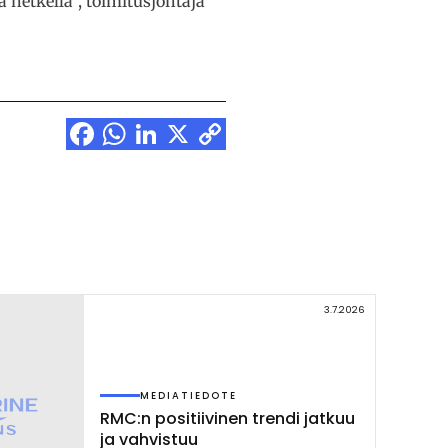
 hetkellä”, toimitusjohtaja
Facebook
WhatsApp
LinkedIn
X
Copy
Link
3.7.2026
MEDIATIEDOTE
RMC:n po­si­tii­vi­nen tren­di jat­kuu
ja vah­vis­tuu