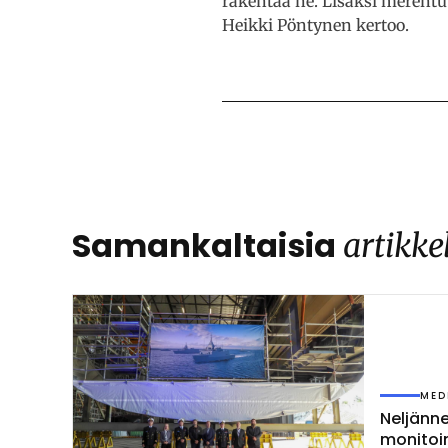
rakentaa ne. Lisäksi merentut
Heikki Pöntynen kertoo.
Samankaltaisia
artikke
MED
Nel­jän­
mo­ni­toi­