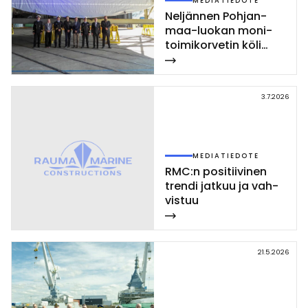
MEDIATIEDOTE
Nel­jän­nen Poh­jan­
maa-luo­kan mo­ni­
toi­mi­kor­ve­tin kö­li
las­ket­tiin Rau­mal­la
3.7.2026
MEDIATIEDOTE
RMC:n po­si­tii­vi­nen
tren­di jat­kuu ja vah­
vis­tuu
21.5.2026