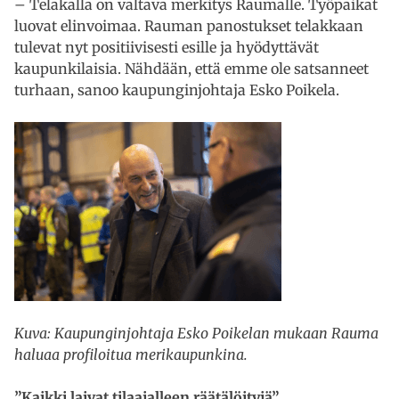
– Telakalla on valtava merkitys Raumalle. Työpaikat
luovat elinvoimaa. Rauman panostukset telakkaan
tulevat nyt positiivisesti esille ja hyödyttävät
kaupunkilaisia. Nähdään, että emme ole satsanneet
turhaan, sanoo kaupunginjohtaja Esko Poikela.
Kuva: Kaupunginjohtaja Esko Poikelan mukaan Rauma
haluaa profiloitua merikaupunkina.
”Kaikki laivat tilaajalleen räätälöityjä”