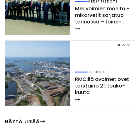
MEDIATIEDOTE
Me­ri­voi­mien mo­ni­toi­
mi­kor­ve­tit sar­ja­tuo­
tan­nos­sa – toi­nen
Poh­jan­maa-luo­kan
kor­vet­ti las­ket­tiin ve­
sil­le Rau­mal­la
11.5.2026
UUTINEN
RMC:llä avoi­met ovet
tors­tai­na 21. tou­ko­
kuu­ta
NÄYTÄ LISÄÄ