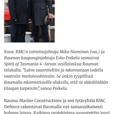
Kuva: RMC:n toimitusjohtaja Mika Nieminen (vas.) ja
Rauman kaupunginjohtaja Esko Poikela seurasivat
Spirit of Tasmania 4 -laivan vesillelaskua Rauman
telakalla. ”Laiva suunniteltiin ja rakennetaan todella
vaativiin meriolosuhteisiin. Se onkin tyypillistä
Raumalla rakennettaville aluksille, että ne räätälöidään
tilaajan tarpeisiin”, sanoo Poikela.
Rauma Marine Constructions ja sen tytäryhtiö RMC
Defence rakentavat Raumalla nyt samanaikaisesti
kolmea laivaa. Kaikissa projekteissa saavutettiin juuri