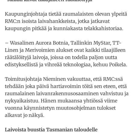
Kaupunginjohtaja tietää raumalaisten olevan ylpeitä
RMC:n isoista laivahankkeista, jotka jatkavat
kaupungin pitkää ja kunniakasta telakkahistoriaa.
– Wasalinen Aurora Botnia, Tallinkin MyStar, TT-
Linen ja Merivoimien alukset ovat kaikki tilaajilleen
räätälöityjä laivoja, joissa on todella paljon uutta
edistyksellistä ja vihreää teknologiaa, kehuu Poikela.
Toimitusjohtaja Nieminen vakuuttaa, että RMC:ssä
tehdään joka päivä hartiavoimin töitä sen eteen, että
raumalainen laivanrakennusosaaminen vahvistuu ja
nykyaikaistuu. Hänen mukaansa yhtiössä viime
vuonna käynnistetyn muutosohjelman tulokset
alkavat jo näkyä.
Laivoista buustia Tasmanian taloudelle