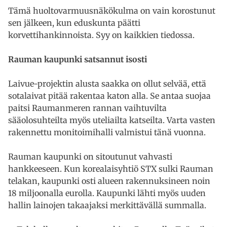
Tämä huoltovarmuusnäkökulma on vain korostunut
sen jälkeen, kun eduskunta päätti
korvettihankinnoista. Syy on kaikkien tiedossa.
Rauman kaupunki satsannut isosti
Laivue-projektin alusta saakka on ollut selvää, että
sotalaivat pitää rakentaa katon alla. Se antaa suojaa
paitsi Raumanmeren rannan vaihtuvilta
sääolosuhteilta myös uteliailta katseilta. Varta vasten
rakennettu monitoimihalli valmistui tänä vuonna.
Rauman kaupunki on sitoutunut vahvasti
hankkeeseen. Kun korealaisyhtiö STX sulki Rauman
telakan, kaupunki osti alueen rakennuksineen noin
18 miljoonalla eurolla. Kaupunki lähti myös uuden
hallin lainojen takaajaksi merkittävällä summalla.