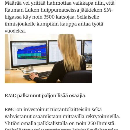
Määrää voi yrittää hahmottaa vaikkapa niin, että
Rauman Lukon huippumatseissa jääkiekon SM-
liigassa käy noin 3500 katsojaa. Sellaiselle
ihmisjoukolle kumpikin kauppa antaa työtä
vuodeksi.
RMC palkannut paljon lisää osaajia
RMC on investoinut tuotantolaitteisiin sekä
vahvistanut osaamistaan mittavilla rekrytoinneilla.
Yhtiön omalla palkkalistalla on noin 250 ihmistä.