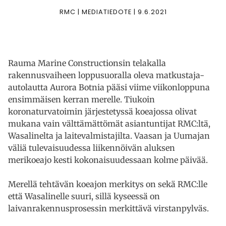
RMC | MEDIATIEDOTE | 9.6.2021
Rauma Marine Constructionsin telakalla
rakennusvaiheen loppusuoralla oleva matkustaja-
autolautta Aurora Botnia pääsi viime viikonloppuna
ensimmäisen kerran merelle. Tiukoin
koronaturvatoimin järjestetyssä koeajossa olivat
mukana vain välttämättömät asiantuntijat RMC:ltä,
Wasalinelta ja laitevalmistajilta. Vaasan ja Uumajan
väliä tulevaisuudessa liikennöivän aluksen
merikoeajo kesti kokonaisuudessaan kolme päivää.
Merellä tehtävän koeajon merkitys on sekä RMC:lle
että Wasalinelle suuri, sillä kyseessä on
laivanrakennusprosessin merkittävä virstanpylväs.