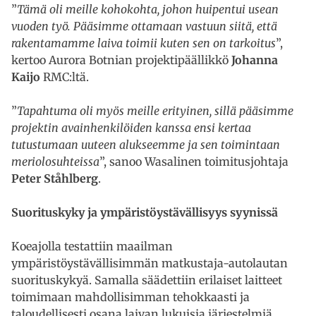
”
Tämä oli meille kohokohta, johon huipentui usean
vuoden työ. Pääsimme ottamaan vastuun siitä, että
rakentamamme laiva toimii kuten sen on tarkoitus
”,
kertoo Aurora Botnian projektipäällikkö
Johanna
Kaijo
RMC:ltä.
”
Tapahtuma oli myös meille erityinen, sillä pääsimme
projektin avainhenkilöiden kanssa ensi kertaa
tutustumaan uuteen alukseemme ja sen toimintaan
meriolosuhteissa
”, sanoo Wasalinen toimitusjohtaja
Peter Ståhlberg
.
Suorituskyky ja ympäristöystävällisyys syynissä
Koeajolla testattiin maailman
ympäristöystävällisimmän matkustaja-autolautan
suorituskykyä. Samalla säädettiin erilaiset laitteet
toimimaan mahdollisimman tehokkaasti ja
taloudellisesti osana laivan lukuisia järjestelmiä.