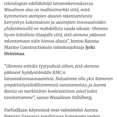
teknologian edelläkävijä laivanrakennuksessa.
Wasalinen alus on malliesimerkki siitä, mitä
kymmenien aiempien alusten rakentamisesta
kerrytetyn kokemuksen ja uusimpien innovaatioiden
yhdistämisellä on mahdollista saada aikaan. Olemme
hyvin kiitollisia tilaajalle siitä, että olemme päässeet
rakentamaan näin hienoa alusta
”, kertoo Rauma
Marine Constructionsin toimitusjohtaja
Jyrki
Heinimaa
.
”
Olemme erittäin tyytyväisiä siihen, että olemme
päässeet hyödyntämään RMC:n
laivanrakennusosaamista. Haluamme olla yksi Itämeren
ympäristöystävällisimmistä varustamoista, ja Aurora
Botnia on merkittävin konkreettinen askel kohti
tavoitettamme
”, sanoo Wasalinen Ståhlberg.
Parhaillaan käynnissä ovat valmistelut Aurora
Botnian Vaasassa tapahtuvaa luovutusta varten.