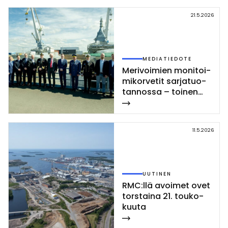
21.5.2026
MEDIATIEDOTE
Me­ri­voi­mien mo­ni­toi­
mi­kor­ve­tit sar­ja­tuo­
tan­nos­sa – toi­nen
Poh­jan­maa-luo­kan
kor­vet­ti las­ket­tiin ve­
sil­le Rau­mal­la
11.5.2026
UUTINEN
RMC:llä avoi­met ovet
tors­tai­na 21. tou­ko­
kuu­ta