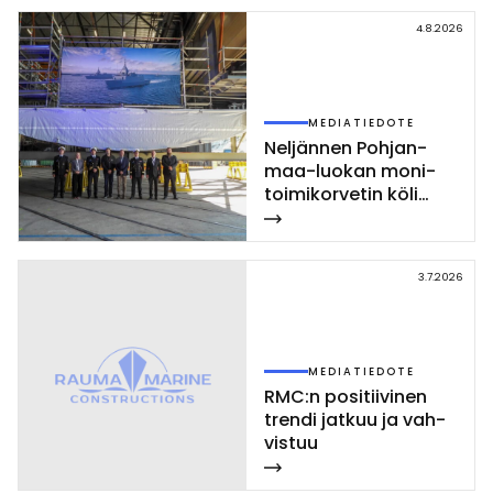
4.8.2026
MEDIATIEDOTE
Nel­jän­nen Poh­jan­
maa-luo­kan mo­ni­
toi­mi­kor­ve­tin kö­li
las­ket­tiin Rau­mal­la
3.7.2026
MEDIATIEDOTE
RMC:n po­si­tii­vi­nen
tren­di jat­kuu ja vah­
vis­tuu