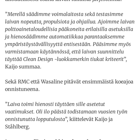
”
Merellä säädimme voimalaitosta sekä testasimme
laivan nopeutta, propulsiota ja ohjailua.
Ajoimme laivan
polttoainetaloudellisia pääkoneita erilaisilla asetuksilla
ja hienosäädimme automatiikkaa parantaaksemme
ympäristöystävällisyyttä entisestään. Pääsimme myös
varmistamaan käytännössä, että laivan suunnittelu
täyttää Clean Design -luokkamerkin tiukat kriteerit
”,
Kaijo summaa.
Sekä RMC että Wasaline pitävät ensimmäistä koeajoa
onnistuneena.
”
Laiva toimi hienosti täyttäen sille asetetut
vaatimukset. Oli ilo päästä todistamaan vuosien työn
onnistunutta lopputulosta
”, kiittelevät Kaijo ja
Ståhlberg.