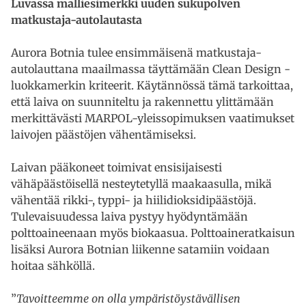
Luvassa malliesimerkki uuden sukupolven
matkustaja-autolautasta
Aurora Botnia tulee ensimmäisenä matkustaja-
autolauttana maailmassa täyttämään Clean Design -
luokkamerkin kriteerit. Käytännössä tämä tarkoittaa,
että laiva on suunniteltu ja rakennettu ylittämään
merkittävästi MARPOL-yleissopimuksen vaatimukset
laivojen päästöjen vähentämiseksi.
Laivan pääkoneet toimivat ensisijaisesti
vähäpäästöisellä nesteytetyllä maakaasulla, mikä
vähentää rikki-, typpi- ja hiilidioksidipäästöjä.
Tulevaisuudessa laiva pystyy hyödyntämään
polttoaineenaan myös biokaasua. Polttoaineratkaisun
lisäksi Aurora Botnian liikenne satamiin voidaan
hoitaa sähköllä.
”
Tavoitteemme on olla ympäristöystävällisen