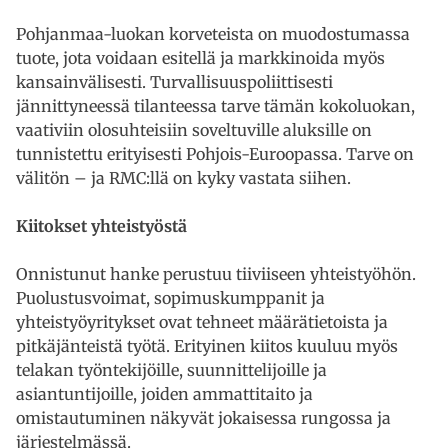
Pohjanmaa-luokan korveteista on muodostumassa
tuote, jota voidaan esitellä ja markkinoida myös
kansainvälisesti. Turvallisuuspoliittisesti
jännittyneessä tilanteessa tarve tämän kokoluokan,
vaativiin olosuhteisiin soveltuville aluksille on
tunnistettu erityisesti Pohjois-Euroopassa. Tarve on
välitön – ja RMC:llä on kyky vastata siihen.
Kiitokset yhteistyöstä
Onnistunut hanke perustuu tiiviiseen yhteistyöhön.
Puolustusvoimat, sopimuskumppanit ja
yhteistyöyritykset ovat tehneet määrätietoista ja
pitkäjänteistä työtä. Erityinen kiitos kuuluu myös
telakan työntekijöille, suunnittelijoille ja
asiantuntijoille, joiden ammattitaito ja
omistautuminen näkyvät jokaisessa rungossa ja
järjestelmässä.