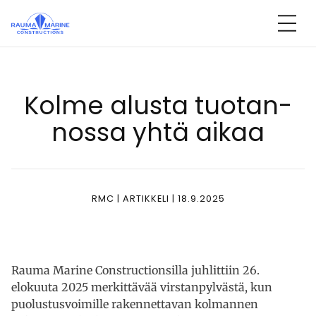
Ohita
sisältöön
Kol­me alus­ta tuo­tan­
nos­sa yh­tä ai­kaa
RMC | ARTIKKELI | 18.9.2025
Rauma Marine Constructionsilla juhlittiin 26.
elokuuta 2025 merkittävää virstanpylvästä, kun
puolustusvoimille rakennettavan kolmannen