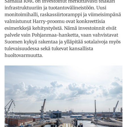
Samalla RMC on investoinut merkittävästi telakan
infrastruktuuriin ja tuotantovälineistöön. Uusi
monitoimihalli, raskassiirtoramppi ja viimeisimpänä
valmistunut Harry-proomu ovat konkreettisia
esimerkkejä kehitystyöstä. Nämä investoinnit eivät
palvele vain Pohjanmaa-hanketta, vaan vahvistavat
Suomen kykyä rakentaa ja ylläpitää sotalaivoja myös
tulevaisuudessa sekä tukevat kansallista
huoltovarmuutta.