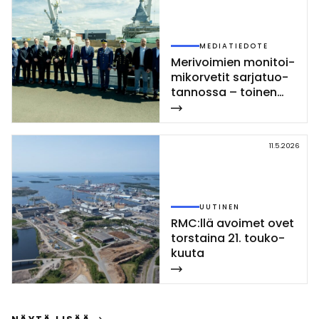
MEDIATIEDOTE
Me­ri­voi­mien mo­ni­toi­
mi­kor­ve­tit sar­ja­tuo­
tan­nos­sa – toi­nen
Poh­jan­maa-luo­kan
kor­vet­ti las­ket­tiin ve­
sil­le Rau­mal­la
11.5.2026
UUTINEN
RMC:llä avoi­met ovet
tors­tai­na 21. tou­ko­
kuu­ta