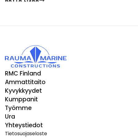
NÄYTÄ LISÄÄ
RMC Finland
Ammattitaito
Kyvykkyydet
Kumppanit
Työmme
Ura
Yhteystiedot
Tietosuojaseloste