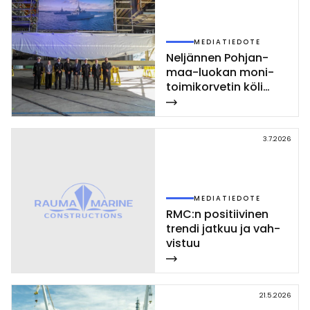
MEDIATIEDOTE
Nel­jän­nen Poh­jan­
maa-luo­kan mo­ni­
toi­mi­kor­ve­tin kö­li
las­ket­tiin Rau­mal­la
3.7.2026
MEDIATIEDOTE
RMC:n po­si­tii­vi­nen
tren­di jat­kuu ja vah­
vis­tuu
21.5.2026