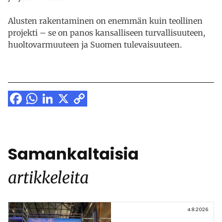
Alusten rakentaminen on enemmän kuin teollinen
projekti – se on panos kansalliseen turvallisuuteen,
huoltovarmuuteen ja Suomen tulevaisuuteen.
Facebook
WhatsApp
LinkedIn
X
Copy
Link
Samankaltaisia
artikkeleita
4.8.2026